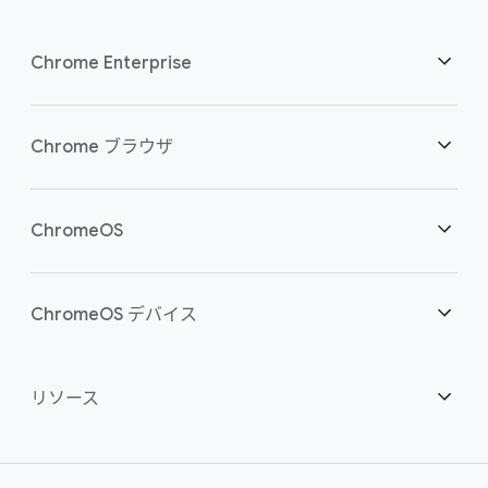
Chrome Enterprise
セキュリティ
Chrome ブラウザ
クラウド ワーカーを支援
概要
ChromeOS
スマートな投資
ダウンロード
概要
ChromeOS デバイス
お問い合わせ
セキュリティ
セキュリティ
概要
リソース
ハイブリッドな勤務形態をサポート
管理
ChromeOS Flex
デバイス
パートナーになる