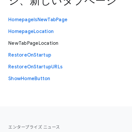
ジ、新しいタブページ
Homepage
Is
New
Tab
Page
Homepage
Location
New
Tab
Page
Location
Restore
On
Startup
Restore
On
Startup
U
R
Ls
Show
Home
Button
エンタープライズ ニュース