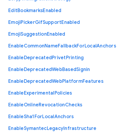
Edit
Bookmarks
Enabled
Emoji
Picker
Gif
Support
Enabled
Emoji
Suggestion
Enabled
Enable
Common
Name
Fallback
For
Local
Anchors
Enable
Deprecated
Privet
Printing
Enable
Deprecated
Web
Based
Signin
Enable
Deprecated
Web
Platform
Features
Enable
Experimental
Policies
Enable
Online
Revocation
Checks
Enable
Sha1
For
Local
Anchors
Enable
Symantec
Legacy
Infrastructure