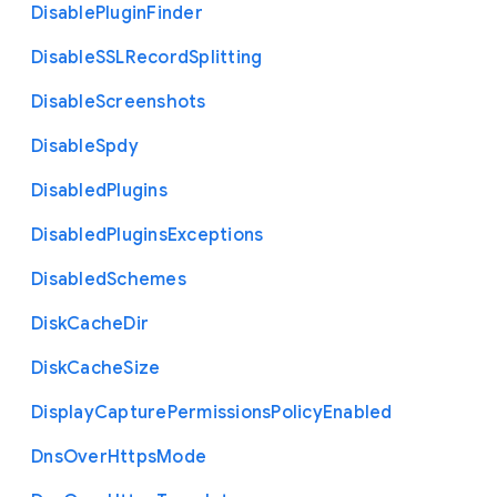
Disable
Plugin
Finder
Disable
S
S
L
Record
Splitting
Disable
Screenshots
Disable
Spdy
Disabled
Plugins
Disabled
Plugins
Exceptions
Disabled
Schemes
Disk
Cache
Dir
Disk
Cache
Size
Display
Capture
Permissions
Policy
Enabled
Dns
Over
Https
Mode