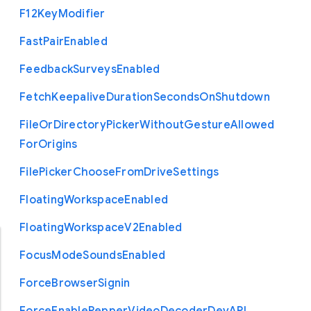
F12
Key
Modifier
Fast
Pair
Enabled
Feedback
Surveys
Enabled
Fetch
Keepalive
Duration
Seconds
On
Shutdown
File
Or
Directory
Picker
Without
Gesture
Allowed
For
Origins
File
Picker
Choose
From
Drive
Settings
Floating
Workspace
Enabled
Floating
Workspace
V2
Enabled
Focus
Mode
Sounds
Enabled
Force
Browser
Signin