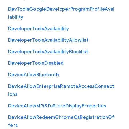
Dev
Tools
Google
Developer
Program
Profile
Avai
lability
Developer
Tools
Availability
Developer
Tools
Availability
Allowlist
Developer
Tools
Availability
Blocklist
Developer
Tools
Disabled
Device
Allow
Bluetooth
Device
Allow
Enterprise
Remote
Access
Connect
ions
Device
Allow
M
G
S
To
Store
Display
Properties
Device
Allow
Redeem
Chrome
Os
Registration
Of
fers