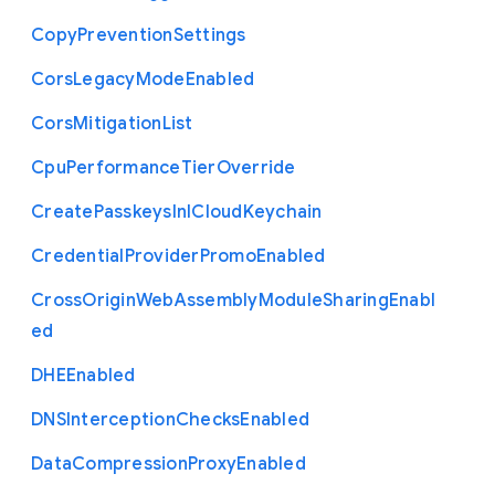
Copy
Prevention
Settings
Cors
Legacy
Mode
Enabled
Cors
Mitigation
List
Cpu
Performance
Tier
Override
Create
Passkeys
In
I
Cloud
Keychain
Credential
Provider
Promo
Enabled
Cross
Origin
Web
Assembly
Module
Sharing
Enabl
ed
D
H
E
Enabled
D
N
S
Interception
Checks
Enabled
Data
Compression
Proxy
Enabled