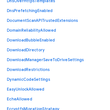
Dns
Over
Https
Templates
Dns
Prefetching
Enabled
Document
Scan
A
P
I
Trusted
Extensions
Domain
Reliability
Allowed
Download
Bubble
Enabled
Download
Directory
Download
Manager
Save
To
Drive
Settings
Download
Restrictions
Dynamic
Code
Settings
Easy
Unlock
Allowed
Eche
Allowed
Ecryptfs
Migration
Strategy