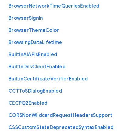
Browser
Network
Time
Queries
Enabled
Browser
Signin
Browser
Theme
Color
Browsing
Data
Lifetime
Built
In
A
I
A
P
Is
Enabled
Built
In
Dns
Client
Enabled
Builtin
Certificate
Verifier
Enabled
C
C
T
To
S
Dialog
Enabled
C
E
C
P
Q2
Enabled
C
O
R
S
Non
Wildcard
Request
Headers
Support
C
S
S
Custom
State
Deprecated
Syntax
Enabled