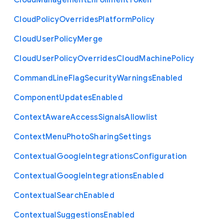
Cloud
Management
Enrollment
Token
Cloud
Policy
Overrides
Platform
Policy
Cloud
User
Policy
Merge
Cloud
User
Policy
Overrides
Cloud
Machine
Policy
Command
Line
Flag
Security
Warnings
Enabled
Component
Updates
Enabled
Context
Aware
Access
Signals
Allowlist
Context
Menu
Photo
Sharing
Settings
Contextual
Google
Integrations
Configuration
Contextual
Google
Integrations
Enabled
Contextual
Search
Enabled
Contextual
Suggestions
Enabled