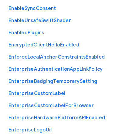
Enable
Sync
Consent
Enable
Unsafe
Swift
Shader
Enabled
Plugins
Encrypted
Client
Hello
Enabled
Enforce
Local
Anchor
Constraints
Enabled
Enterprise
Authentication
App
Link
Policy
Enterprise
Badging
Temporary
Setting
Enterprise
Custom
Label
Enterprise
Custom
Label
For
Browser
Enterprise
Hardware
Platform
A
P
I
Enabled
Enterprise
Logo
Url