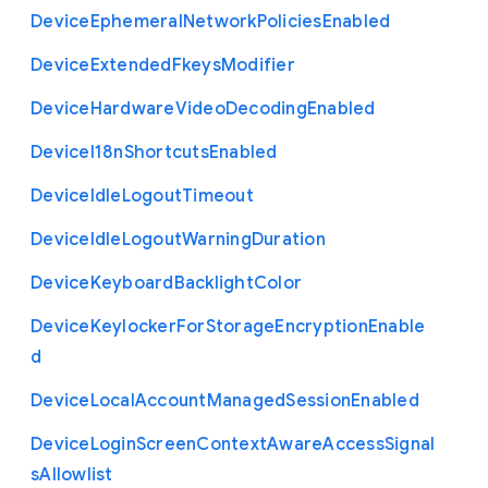
Device
Ephemeral
Network
Policies
Enabled
Device
Extended
Fkeys
Modifier
Device
Hardware
Video
Decoding
Enabled
Device
I18n
Shortcuts
Enabled
Device
Idle
Logout
Timeout
Device
Idle
Logout
Warning
Duration
Device
Keyboard
Backlight
Color
Device
Keylocker
For
Storage
Encryption
Enable
d
Device
Local
Account
Managed
Session
Enabled
Device
Login
Screen
Context
Aware
Access
Signal
s
Allowlist