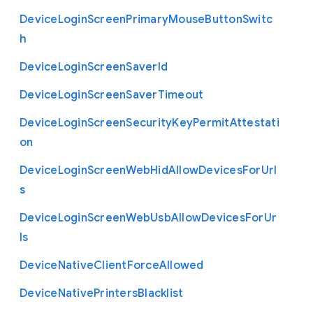
Device
Login
Screen
Primary
Mouse
Button
Switc
h
Device
Login
Screen
Saver
Id
Device
Login
Screen
Saver
Timeout
Device
Login
Screen
Security
Key
Permit
Attestati
on
Device
Login
Screen
Web
Hid
Allow
Devices
For
Url
s
Device
Login
Screen
Web
Usb
Allow
Devices
For
Ur
ls
Device
Native
Client
Force
Allowed
Device
Native
Printers
Blacklist