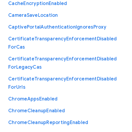
Cache
Encryption
Enabled
Camera
Save
Location
Captive
Portal
Authentication
Ignores
Proxy
Certificate
Transparency
Enforcement
Disabled
For
Cas
Certificate
Transparency
Enforcement
Disabled
For
Legacy
Cas
Certificate
Transparency
Enforcement
Disabled
For
Urls
Chrome
Apps
Enabled
Chrome
Cleanup
Enabled
Chrome
Cleanup
Reporting
Enabled