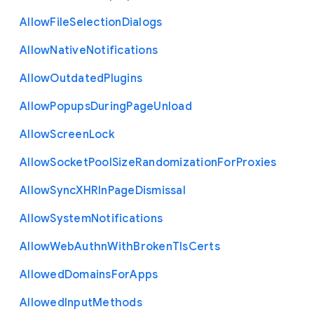
Allow
File
Selection
Dialogs
Allow
Native
Notifications
Allow
Outdated
Plugins
Allow
Popups
During
Page
Unload
Allow
Screen
Lock
Allow
Socket
Pool
Size
Randomization
For
Proxies
Allow
Sync
X
H
R
In
Page
Dismissal
Allow
System
Notifications
Allow
Web
Authn
With
Broken
Tls
Certs
Allowed
Domains
For
Apps
Allowed
Input
Methods