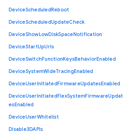
Device
Scheduled
Reboot
Device
Scheduled
Update
Check
Device
Show
Low
Disk
Space
Notification
Device
Start
Up
Urls
Device
Switch
Function
Keys
Behavior
Enabled
Device
System
Wide
Tracing
Enabled
Device
User
Initiated
Firmware
Updates
Enabled
Device
User
Initiated
Flex
System
Firmware
Updat
es
Enabled
Device
User
Whitelist
Disable3
D
A
P
Is