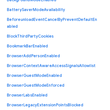
Background
Mode
Enabled
Battery
Saver
Mode
Availability
Beforeunload
Event
Cancel
By
Prevent
Default
En
abled
Block
Third
Party
Cookies
Bookmark
Bar
Enabled
Browser
Add
Person
Enabled
Browser
Context
Aware
Access
Signals
Allowlist
Browser
Guest
Mode
Enabled
Browser
Guest
Mode
Enforced
Browser
Labs
Enabled
Browser
Legacy
Extension
Points
Blocked