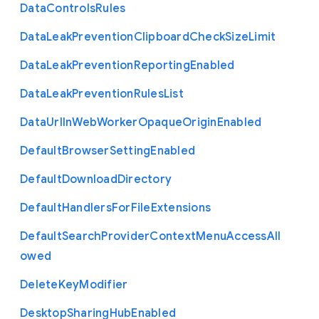
Data
Controls
Rules
Data
Leak
Prevention
Clipboard
Check
Size
Limit
Data
Leak
Prevention
Reporting
Enabled
Data
Leak
Prevention
Rules
List
Data
Url
In
Web
Worker
Opaque
Origin
Enabled
Default
Browser
Setting
Enabled
Default
Download
Directory
Default
Handlers
For
File
Extensions
Default
Search
Provider
Context
Menu
Access
All
owed
Delete
Key
Modifier
Desktop
Sharing
Hub
Enabled