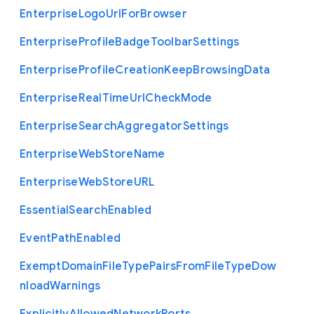
Enterprise
Logo
Url
For
Browser
Enterprise
Profile
Badge
Toolbar
Settings
Enterprise
Profile
Creation
Keep
Browsing
Data
Enterprise
Real
Time
Url
Check
Mode
Enterprise
Search
Aggregator
Settings
Enterprise
Web
Store
Name
Enterprise
Web
Store
U
R
L
Essential
Search
Enabled
Event
Path
Enabled
Exempt
Domain
File
Type
Pairs
From
File
Type
Dow
nload
Warnings