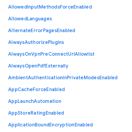
Allowed
Input
Methods
Force
Enabled
Allowed
Languages
Alternate
Error
Pages
Enabled
Always
Authorize
Plugins
Always
On
Vpn
Pre
Connect
Url
Allowlist
Always
Open
Pdf
Externally
Ambient
Authentication
In
Private
Modes
Enabled
App
Cache
Force
Enabled
App
Launch
Automation
App
Store
Rating
Enabled
Application
Bound
Encryption
Enabled