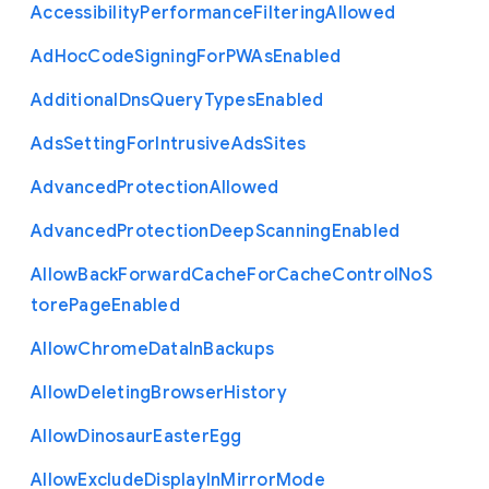
Accessibility
Performance
Filtering
Allowed
Ad
Hoc
Code
Signing
For
P
W
As
Enabled
Additional
Dns
Query
Types
Enabled
Ads
Setting
For
Intrusive
Ads
Sites
Advanced
Protection
Allowed
Advanced
Protection
Deep
Scanning
Enabled
Allow
Back
Forward
Cache
For
Cache
Control
No
S
tore
Page
Enabled
Allow
Chrome
Data
In
Backups
Allow
Deleting
Browser
History
Allow
Dinosaur
Easter
Egg
Allow
Exclude
Display
In
Mirror
Mode