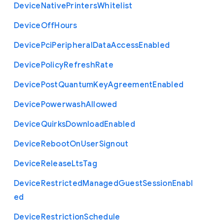
Device
Native
Printers
Whitelist
Device
Off
Hours
Device
Pci
Peripheral
Data
Access
Enabled
Device
Policy
Refresh
Rate
Device
Post
Quantum
Key
Agreement
Enabled
Device
Powerwash
Allowed
Device
Quirks
Download
Enabled
Device
Reboot
On
User
Signout
Device
Release
Lts
Tag
Device
Restricted
Managed
Guest
Session
Enabl
ed
Device
Restriction
Schedule