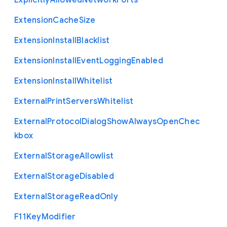
Explicitly
Allowed
Network
Ports
Extension
Cache
Size
Extension
Install
Blacklist
Extension
Install
Event
Logging
Enabled
Extension
Install
Whitelist
External
Print
Servers
Whitelist
External
Protocol
Dialog
Show
Always
Open
Chec
kbox
External
Storage
Allowlist
External
Storage
Disabled
External
Storage
Read
Only
F11
Key
Modifier