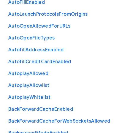
Auto
Fill
Enabled
Auto
Launch
Protocols
From
Origins
Auto
Open
Allowed
For
U
R
Ls
Auto
Open
File
Types
Autofill
Address
Enabled
Autofill
Credit
Card
Enabled
Autoplay
Allowed
Autoplay
Allowlist
Autoplay
Whitelist
Back
Forward
Cache
Enabled
Back
Forward
Cache
For
Web
Sockets
Allowed