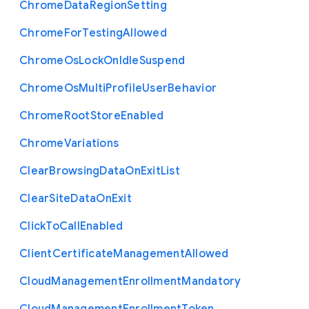
Chrome
Data
Region
Setting
Chrome
For
Testing
Allowed
Chrome
Os
Lock
On
Idle
Suspend
Chrome
Os
Multi
Profile
User
Behavior
Chrome
Root
Store
Enabled
Chrome
Variations
Clear
Browsing
Data
On
Exit
List
Clear
Site
Data
On
Exit
Click
To
Call
Enabled
Client
Certificate
Management
Allowed
Cloud
Management
Enrollment
Mandatory