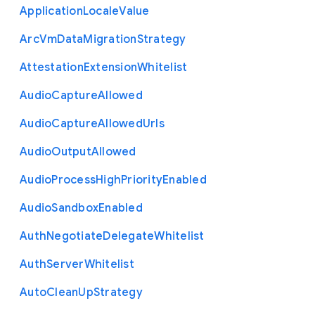
Application
Locale
Value
Arc
Vm
Data
Migration
Strategy
Attestation
Extension
Whitelist
Audio
Capture
Allowed
Audio
Capture
Allowed
Urls
Audio
Output
Allowed
Audio
Process
High
Priority
Enabled
Audio
Sandbox
Enabled
Auth
Negotiate
Delegate
Whitelist
Auth
Server
Whitelist
Auto
Clean
Up
Strategy