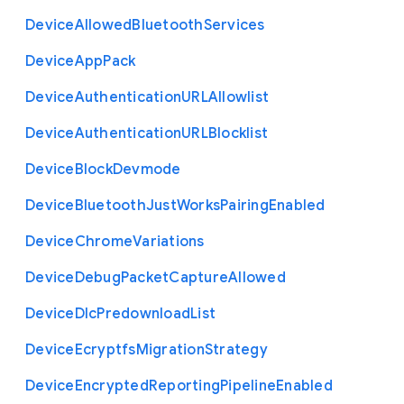
Device
Allowed
Bluetooth
Services
Device
App
Pack
Device
Authentication
U
R
L
Allowlist
Device
Authentication
U
R
L
Blocklist
Device
Block
Devmode
Device
Bluetooth
Just
Works
Pairing
Enabled
Device
Chrome
Variations
Device
Debug
Packet
Capture
Allowed
Device
Dlc
Predownload
List
Device
Ecryptfs
Migration
Strategy
Device
Encrypted
Reporting
Pipeline
Enabled