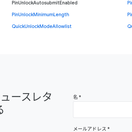
Pin
Unlock
Autosubmit
Enabled
Pi
Pin
Unlock
Minimum
Length
Pi
Quick
Unlock
Mode
Allowlist
Q
e のニュースレタ
名
る
メールアドレス