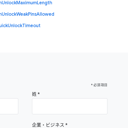
n
Unlock
Maximum
Length
n
Unlock
Weak
Pins
Allowed
uick
Unlock
Timeout
* 必須項目
姓
企業・ビジネス