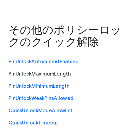
その他のポリシー
ロッ
クのクイック解除
Pin
Unlock
Autosubmit
Enabled
Pin
Unlock
Maximum
Length
Pin
Unlock
Minimum
Length
Pin
Unlock
Weak
Pins
Allowed
Quick
Unlock
Mode
Allowlist
Quick
Unlock
Timeout