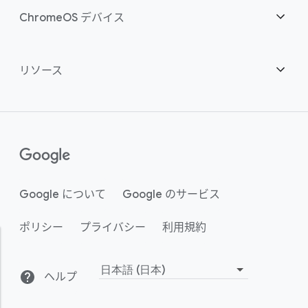
ダウンロード
概要
ChromeOS デバイス
お問い合わせ
セキュリティ
セキュリティ
概要
リソース
ハイブリッドな勤務形態をサポート
管理
ChromeOS Flex
デバイス
パートナーになる
推奨
エンタープライズ サポート プラン
コンタクト センター
購入方法
ガイド
()
Chrome Enterprise Upgrade
Google について
Google のサービス
事例のご紹介
ポリシー
プライバシー
利用規約
サステナビリティ
アクティビティ
ヘルプ
言
小売
よくある質問
語