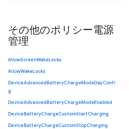
     "type": "string"

    }

   },

   "type": "object"

その他のポリシー
  },

電源
  "Battery": {

   "description": "AC 電源での使用中、デバイスがアイド
管理
ル状態になってからの待機時間とその後に行うアクション",

   "properties": {

    "Delays": {

     "properties": {

Allow
Screen
Wake
Locks
      "Idle": {

       "description": "ユーザー入力が行われなくなって
Allow
Wake
Locks
からアイドル時のアクションを行うまでの時間（ミリ秒）",

       "minimum": 0,

Device
Advanced
Battery
Charge
Mode
Day
Confi
       "type": "integer"

      },

g
      "IdleWarning": {

       "description": "ユーザー入力が行われなくなって
Device
Advanced
Battery
Charge
Mode
Enabled
から警告ダイアログを表示するまでの時間（ミリ秒）",

       "minimum": 0,

Device
Battery
Charge
Custom
Start
Charging
       "type": "integer"

      },

      "ScreenDim": {

Device
Battery
Charge
Custom
Stop
Charging