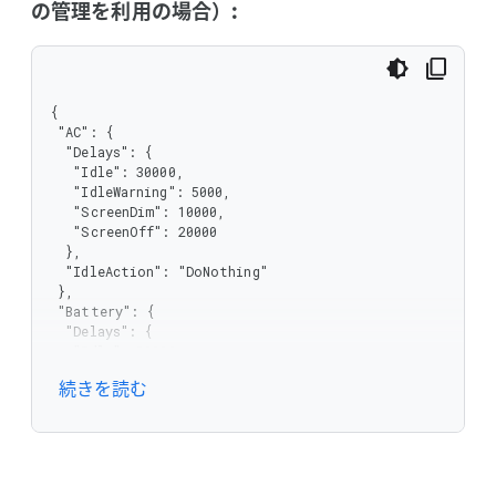
の管理を利用の場合）:
      },

      "ScreenDim": {

       "description": "ユーザー入力が行われなくなって
から画面を暗くするまでの時間（ミリ秒）",

       "minimum": 0,

{

       "type": "integer"

 "AC": {

      },

  "Delays": {

      "ScreenOff": {

   "Idle": 30000,

       "description": "ユーザー入力が行われなくなって
   "IdleWarning": 5000,

から画面をオフにするまでの時間（ミリ秒）",

   "ScreenDim": 10000,

       "minimum": 0,

   "ScreenOff": 20000

       "type": "integer"

  },

      }

  "IdleAction": "DoNothing"

     },

 },

     "type": "object"

 "Battery": {

    },

  "Delays": {

    "IdleAction": {

   "Idle": 30000,

     "description": "アイドル時間に到達したときに行われ
   "IdleWarning": 5000,

る操作",

続きを読む
   "ScreenDim": 10000,

     "enum": [

   "ScreenOff": 20000

      "Suspend",

  },

      "Logout",

  "IdleAction": "DoNothing"

      "Shutdown",

 }

      "DoNothing"

}
     ],
