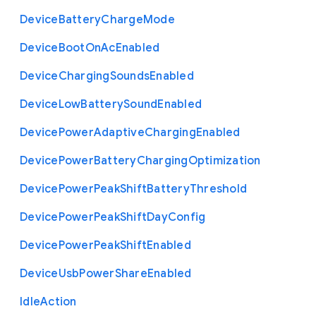
       "description": "ユーザー入力が行われなくなって
から画面を暗くするまでの時間（ミリ秒）",

Device
Battery
Charge
Mode
       "minimum": 0,

       "type": "integer"

Device
Boot
On
Ac
Enabled
      },

      "ScreenOff": {

Device
Charging
Sounds
Enabled
       "description": "ユーザー入力が行われなくなって
から画面をオフにするまでの時間（ミリ秒）",

       "minimum": 0,

Device
Low
Battery
Sound
Enabled
       "type": "integer"

      }

Device
Power
Adaptive
Charging
Enabled
     },

     "type": "object"

Device
Power
Battery
Charging
Optimization
    },

    "IdleAction": {

Device
Power
Peak
Shift
Battery
Threshold
     "description": "アイドル時間に到達したときに行われ
る操作",

Device
Power
Peak
Shift
Day
Config
     "enum": [

      "Suspend",

      "Logout",

Device
Power
Peak
Shift
Enabled
      "Shutdown",

      "DoNothing"

Device
Usb
Power
Share
Enabled
     ],

     "type": "string"

Idle
Action
    }
