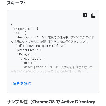
スキーマ:
{

 "properties": {

  "AC": {

   "description": "AC 電源での使用中、デバイスがアイド
ル状態になってからの待機時間とその後に行うアクション",

   "id": "PowerManagementDelays",

   "properties": {

    "Delays": {

     "properties": {

      "Idle": {

       "description": "ユーザー入力が行われなくなって
からアイドル時のアクションを行うまでの時間（ミリ秒）",

       "minimum": 0,

       "type": "integer"

続きを読む
      },

      "IdleWarning": {

       "description": "ユーザー入力が行われなくなって
から警告ダイアログを表示するまでの時間（ミリ秒）",

       "minimum": 0,

サンプル値（ChromeOS で Active Directory
       "type": "integer"
