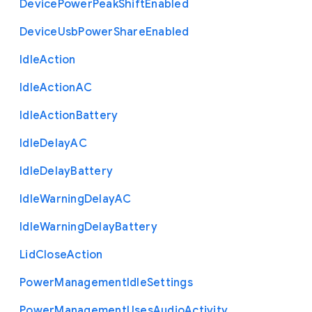
Device
Power
Peak
Shift
Enabled
Device
Usb
Power
Share
Enabled
Idle
Action
Idle
Action
A
C
Idle
Action
Battery
Idle
Delay
A
C
Idle
Delay
Battery
Idle
Warning
Delay
A
C
Idle
Warning
Delay
Battery
Lid
Close
Action
Power
Management
Idle
Settings
Power
Management
Uses
Audio
Activity