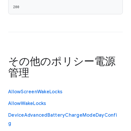
200
その他のポリシー
電源
管理
Allow
Screen
Wake
Locks
Allow
Wake
Locks
Device
Advanced
Battery
Charge
Mode
Day
Confi
g