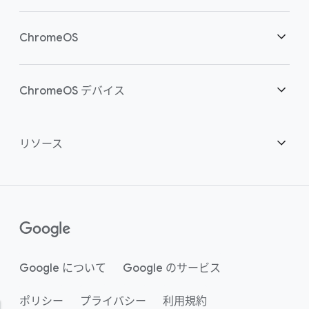
クラウド ワーカーを支援
概要
ChromeOS
スマートな投資
ダウンロード
概要
ChromeOS デバイス
お問い合わせ
セキュリティ
セキュリティ
概要
リソース
ハイブリッドな勤務形態をサポート
管理
ChromeOS Flex
デバイス
パートナーになる
推奨
エンタープライズ サポート プラン
コンタクト センター
購入方法
ガイド
()
Chrome Enterprise Upgrade
Google について
Google のサービス
事例のご紹介
ポリシー
プライバシー
利用規約