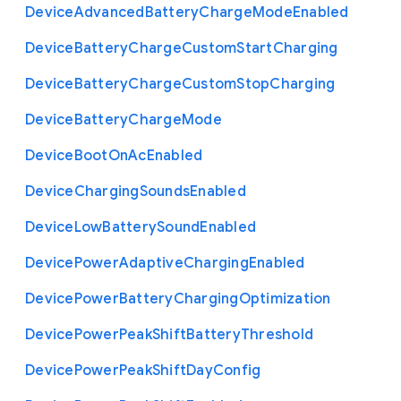
Device
Advanced
Battery
Charge
Mode
Enabled
Device
Battery
Charge
Custom
Start
Charging
Device
Battery
Charge
Custom
Stop
Charging
Device
Battery
Charge
Mode
Device
Boot
On
Ac
Enabled
Device
Charging
Sounds
Enabled
Device
Low
Battery
Sound
Enabled
Device
Power
Adaptive
Charging
Enabled
Device
Power
Battery
Charging
Optimization
Device
Power
Peak
Shift
Battery
Threshold
Device
Power
Peak
Shift
Day
Config