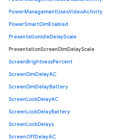
Power
Management
Uses
Video
Activity
Power
Smart
Dim
Enabled
Presentation
Idle
Delay
Scale
Presentation
Screen
Dim
Delay
Scale
Screen
Brightness
Percent
Screen
Dim
Delay
A
C
Screen
Dim
Delay
Battery
Screen
Lock
Delay
A
C
Screen
Lock
Delay
Battery
Screen
Lock
Delays
Screen
Off
Delay
A
C