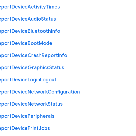
eport
Device
Activity
Times
eport
Device
Audio
Status
eport
Device
Bluetooth
Info
eport
Device
Boot
Mode
eport
Device
Crash
Report
Info
eport
Device
Graphics
Status
eport
Device
Login
Logout
eport
Device
Network
Configuration
eport
Device
Network
Status
eport
Device
Peripherals
eport
Device
Print
Jobs