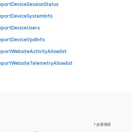
eport
Device
Session
Status
eport
Device
System
Info
eport
Device
Users
eport
Device
Vpd
Info
eport
Website
Activity
Allowlist
eport
Website
Telemetry
Allowlist
* 必須項目