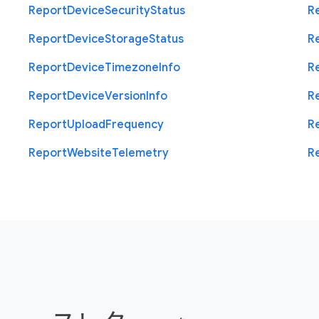
Report
Device
Security
Status
R
Report
Device
Storage
Status
R
Report
Device
Timezone
Info
R
Report
Device
Version
Info
R
Report
Upload
Frequency
R
Report
Website
Telemetry
R