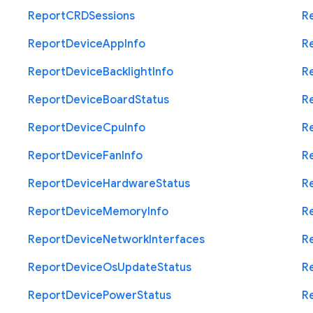
Report
C
R
D
Sessions
R
Report
Device
App
Info
R
Report
Device
Backlight
Info
R
Report
Device
Board
Status
R
Report
Device
Cpu
Info
R
Report
Device
Fan
Info
R
Report
Device
Hardware
Status
R
Report
Device
Memory
Info
R
Report
Device
Network
Interfaces
R
Report
Device
Os
Update
Status
R
Report
Device
Power
Status
R