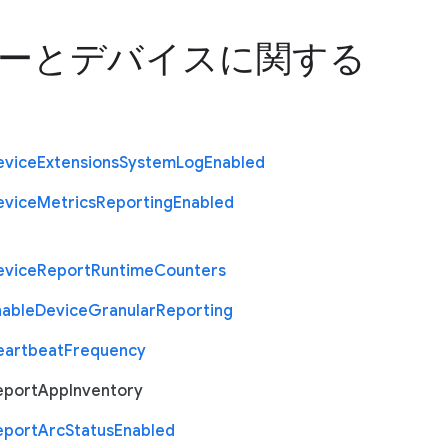
ーとデバイスに関する
evice
Extensions
System
Log
Enabled
evice
Metrics
Reporting
Enabled
evice
Report
Runtime
Counters
nable
Device
Granular
Reporting
eartbeat
Frequency
eport
App
Inventory
eport
Arc
Status
Enabled