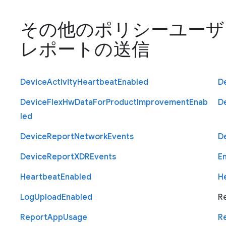
その他のポリシー
ユーザ
レポートの送信
Device
Activity
Heartbeat
Enabled
D
Device
Flex
Hw
Data
For
Product
Improvement
Enab
D
led
Device
Report
Network
Events
D
Device
Report
X
D
R
Events
E
Heartbeat
Enabled
H
Log
Upload
Enabled
R
Report
App
Usage
R