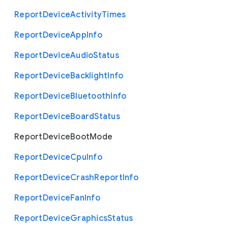
Report
Device
Activity
Times
Report
Device
App
Info
Report
Device
Audio
Status
Report
Device
Backlight
Info
Report
Device
Bluetooth
Info
Report
Device
Board
Status
Report
Device
Boot
Mode
Report
Device
Cpu
Info
Report
Device
Crash
Report
Info
Report
Device
Fan
Info
Report
Device
Graphics
Status