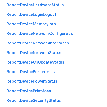
Report
Device
Hardware
Status
Report
Device
Login
Logout
Report
Device
Memory
Info
Report
Device
Network
Configuration
Report
Device
Network
Interfaces
Report
Device
Network
Status
Report
Device
Os
Update
Status
Report
Device
Peripherals
Report
Device
Power
Status
Report
Device
Print
Jobs
Report
Device
Security
Status