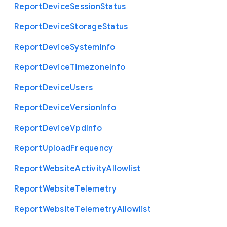
Report
Device
Session
Status
Report
Device
Storage
Status
Report
Device
System
Info
Report
Device
Timezone
Info
Report
Device
Users
Report
Device
Version
Info
Report
Device
Vpd
Info
Report
Upload
Frequency
Report
Website
Activity
Allowlist
Report
Website
Telemetry
Report
Website
Telemetry
Allowlist