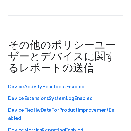
その他のポリシー
ユー
ザーとデバイスに関す
るレポートの送信
Device
Activity
Heartbeat
Enabled
Device
Extensions
System
Log
Enabled
Device
Flex
Hw
Data
For
Product
Improvement
En
abled
Device
Metrics
Reporting
Enabled