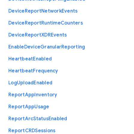
Device
Report
Network
Events
Device
Report
Runtime
Counters
Device
Report
X
D
R
Events
Enable
Device
Granular
Reporting
Heartbeat
Enabled
Heartbeat
Frequency
Log
Upload
Enabled
Report
App
Inventory
Report
App
Usage
Report
Arc
Status
Enabled
Report
C
R
D
Sessions