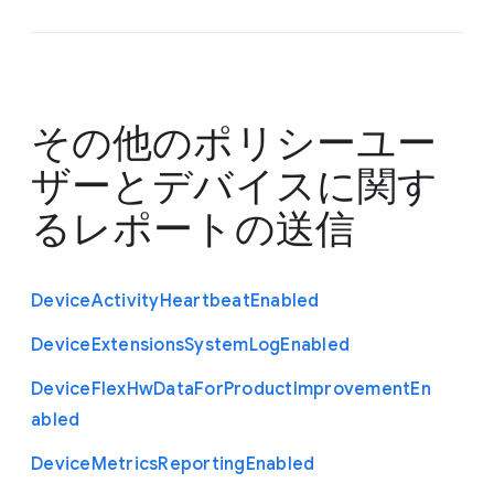
その他のポリシー
ユー
ザーとデバイスに関す
るレポートの送信
Device
Activity
Heartbeat
Enabled
Device
Extensions
System
Log
Enabled
Device
Flex
Hw
Data
For
Product
Improvement
En
abled
Device
Metrics
Reporting
Enabled