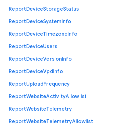
Report
Device
Storage
Status
Report
Device
System
Info
Report
Device
Timezone
Info
Report
Device
Users
Report
Device
Version
Info
Report
Device
Vpd
Info
Report
Upload
Frequency
Report
Website
Activity
Allowlist
Report
Website
Telemetry
Report
Website
Telemetry
Allowlist