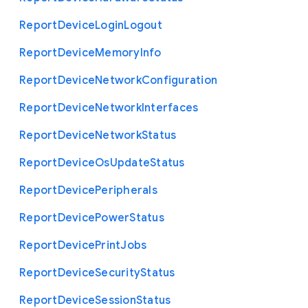
Report
Device
Login
Logout
Report
Device
Memory
Info
Report
Device
Network
Configuration
Report
Device
Network
Interfaces
Report
Device
Network
Status
Report
Device
Os
Update
Status
Report
Device
Peripherals
Report
Device
Power
Status
Report
Device
Print
Jobs
Report
Device
Security
Status
Report
Device
Session
Status