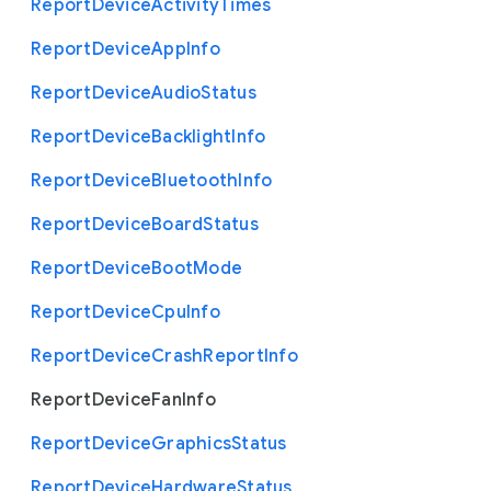
Report
Device
Activity
Times
Report
Device
App
Info
Report
Device
Audio
Status
Report
Device
Backlight
Info
Report
Device
Bluetooth
Info
Report
Device
Board
Status
Report
Device
Boot
Mode
Report
Device
Cpu
Info
Report
Device
Crash
Report
Info
Report
Device
Fan
Info
Report
Device
Graphics
Status
Report
Device
Hardware
Status