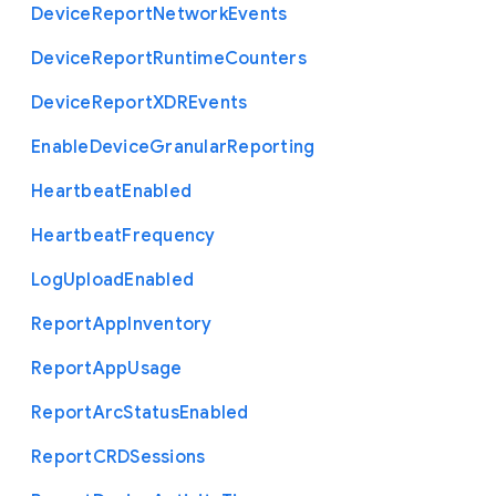
Device
Report
Network
Events
Device
Report
Runtime
Counters
Device
Report
X
D
R
Events
Enable
Device
Granular
Reporting
Heartbeat
Enabled
Heartbeat
Frequency
Log
Upload
Enabled
Report
App
Inventory
Report
App
Usage
Report
Arc
Status
Enabled
Report
C
R
D
Sessions