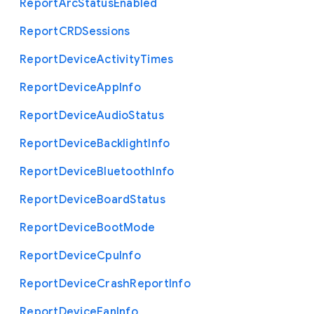
Report
Arc
Status
Enabled
Report
C
R
D
Sessions
Report
Device
Activity
Times
Report
Device
App
Info
Report
Device
Audio
Status
Report
Device
Backlight
Info
Report
Device
Bluetooth
Info
Report
Device
Board
Status
Report
Device
Boot
Mode
Report
Device
Cpu
Info
Report
Device
Crash
Report
Info
Report
Device
Fan
Info