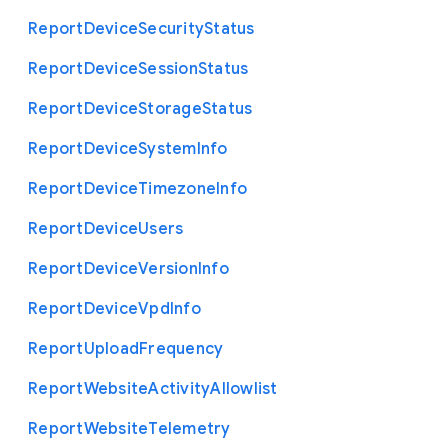
Report
Device
Security
Status
Report
Device
Session
Status
Report
Device
Storage
Status
Report
Device
System
Info
Report
Device
Timezone
Info
Report
Device
Users
Report
Device
Version
Info
Report
Device
Vpd
Info
Report
Upload
Frequency
Report
Website
Activity
Allowlist
Report
Website
Telemetry