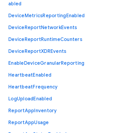
abled
Device
Metrics
Reporting
Enabled
Device
Report
Network
Events
Device
Report
Runtime
Counters
Device
Report
X
D
R
Events
Enable
Device
Granular
Reporting
Heartbeat
Enabled
Heartbeat
Frequency
Log
Upload
Enabled
Report
App
Inventory
Report
App
Usage