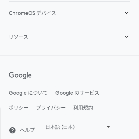
スマートな投資
ダウンロード
概要
ChromeOS デバイス
お問い合わせ
セキュリティ
セキュリティ
概要
リソース
ハイブリッドな勤務形態をサポート
管理
ChromeOS Flex
デバイス
パートナーになる
推奨
エンタープライズ サポート プラン
コンタクト センター
購入方法
ガイド
()
Chrome Enterprise Upgrade
Google について
Google のサービス
事例のご紹介
ポリシー
プライバシー
利用規約
サステナビリティ
アクティビティ
ヘルプ
言
小売