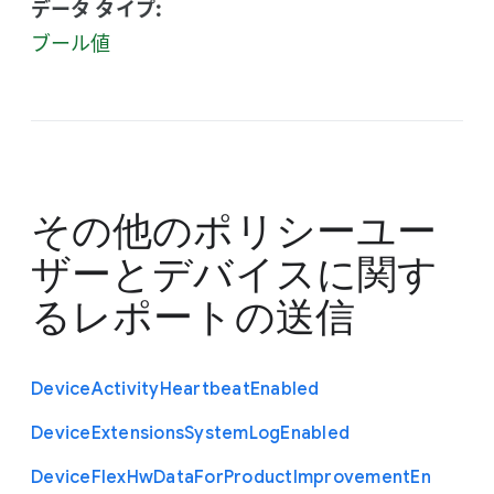
データ タイプ:
ブール値
その他のポリシー
ユー
ザーとデバイスに関す
るレポートの送信
Device
Activity
Heartbeat
Enabled
Device
Extensions
System
Log
Enabled
Device
Flex
Hw
Data
For
Product
Improvement
En