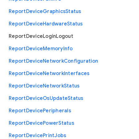
Report
Device
Graphics
Status
Report
Device
Hardware
Status
Report
Device
Login
Logout
Report
Device
Memory
Info
Report
Device
Network
Configuration
Report
Device
Network
Interfaces
Report
Device
Network
Status
Report
Device
Os
Update
Status
Report
Device
Peripherals
Report
Device
Power
Status
Report
Device
Print
Jobs