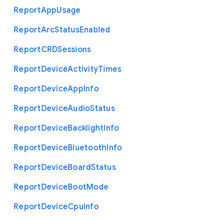
Report
App
Usage
Report
Arc
Status
Enabled
Report
C
R
D
Sessions
Report
Device
Activity
Times
Report
Device
App
Info
Report
Device
Audio
Status
Report
Device
Backlight
Info
Report
Device
Bluetooth
Info
Report
Device
Board
Status
Report
Device
Boot
Mode
Report
Device
Cpu
Info