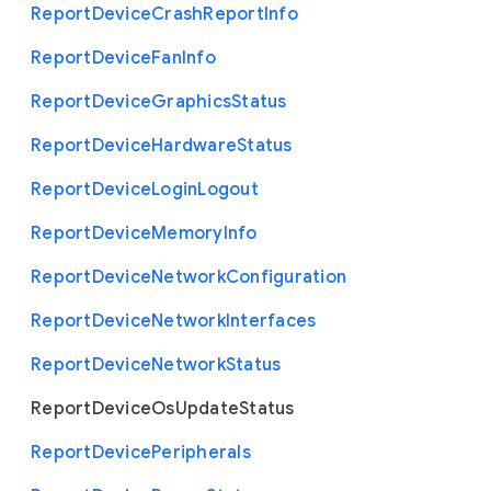
Report
Device
Crash
Report
Info
Report
Device
Fan
Info
Report
Device
Graphics
Status
Report
Device
Hardware
Status
Report
Device
Login
Logout
Report
Device
Memory
Info
Report
Device
Network
Configuration
Report
Device
Network
Interfaces
Report
Device
Network
Status
Report
Device
Os
Update
Status
Report
Device
Peripherals