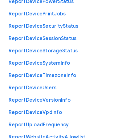
Report
Device
Power
Status
Report
Device
Print
Jobs
Report
Device
Security
Status
Report
Device
Session
Status
Report
Device
Storage
Status
Report
Device
System
Info
Report
Device
Timezone
Info
Report
Device
Users
Report
Device
Version
Info
Report
Device
Vpd
Info
Report
Upload
Frequency
Report
Website
Activity
Allowlist