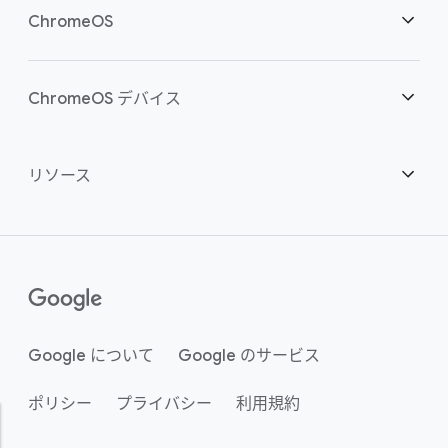
クラウド ワーカーを支援
概要
ChromeOS
スマートな投資
ダウンロード
概要
ChromeOS デバイス
お問い合わせ
セキュリティ
セキュリティ
概要
リソース
ハイブリッドな勤務形態をサポート
管理
ChromeOS Flex
デバイス
パートナーになる
推奨
エンタープライズ サポート プラン
コンタクト センター
購入方法
ガイド
()
Chrome Enterprise Upgrade
Google について
Google のサービス
事例のご紹介
ポリシー
プライバシー
利用規約
サステナビリティ
アクティビティ