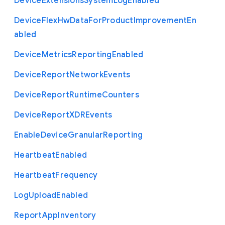
Device
Extensions
System
Log
Enabled
Device
Flex
Hw
Data
For
Product
Improvement
En
abled
Device
Metrics
Reporting
Enabled
Device
Report
Network
Events
Device
Report
Runtime
Counters
Device
Report
X
D
R
Events
Enable
Device
Granular
Reporting
Heartbeat
Enabled
Heartbeat
Frequency
Log
Upload
Enabled
Report
App
Inventory