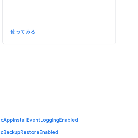
使ってみる
rc
App
Install
Event
Logging
Enabled
rc
Backup
Restore
Enabled