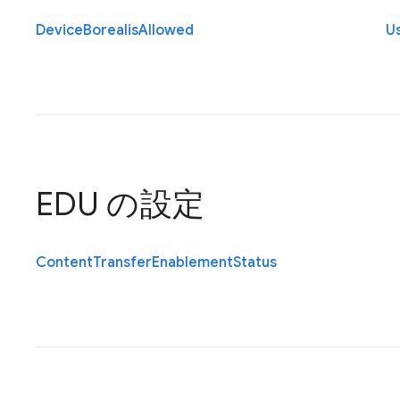
Device
Borealis
Allowed
U
EDU の設定
Content
Transfer
Enablement
Status