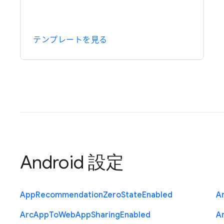
テンプレートを見る
Android 設定
App
Recommendation
Zero
State
Enabled
A
Arc
App
To
Web
App
Sharing
Enabled
A