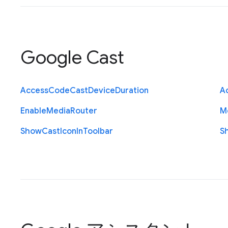
Google Cast
Access
Code
Cast
Device
Duration
A
Enable
Media
Router
M
Show
Cast
Icon
In
Toolbar
S