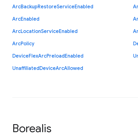
Arc
Backup
Restore
Service
Enabled
A
Arc
Enabled
A
Arc
Location
Service
Enabled
A
Arc
Policy
D
Device
Flex
Arc
Preload
Enabled
Un
Unaffiliated
Device
Arc
Allowed
Borealis