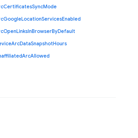
rc
Certificates
Sync
Mode
rc
Google
Location
Services
Enabled
rc
Open
Links
In
Browser
By
Default
evice
Arc
Data
Snapshot
Hours
affiliated
Arc
Allowed