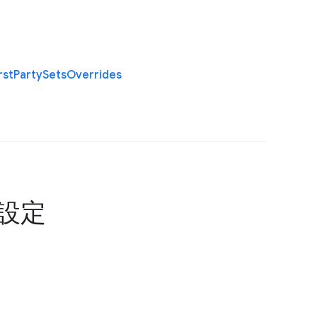
rst
Party
Sets
Overrides
の設定