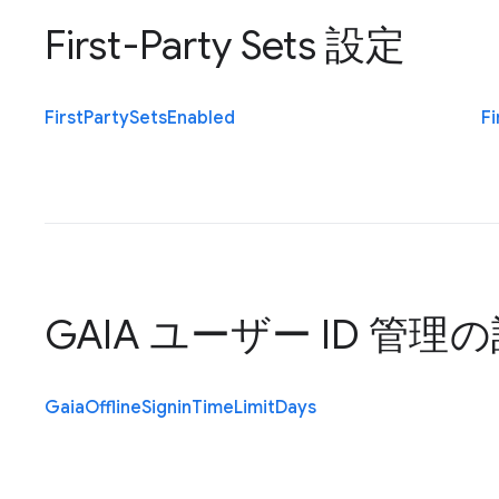
First-Party Sets 設定
First
Party
Sets
Enabled
Fi
GAIA ユーザー ID 管理
Gaia
Offline
Signin
Time
Limit
Days