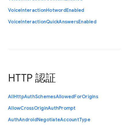
Voice
Interaction
Hotword
Enabled
Voice
Interaction
Quick
Answers
Enabled
HTTP 認証
All
Http
Auth
Schemes
Allowed
For
Origins
Allow
Cross
Origin
Auth
Prompt
Auth
Android
Negotiate
Account
Type