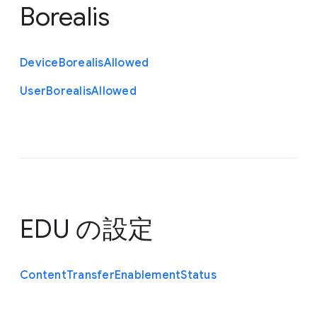
Borealis
Device
Borealis
Allowed
User
Borealis
Allowed
EDU の設定
Content
Transfer
Enablement
Status