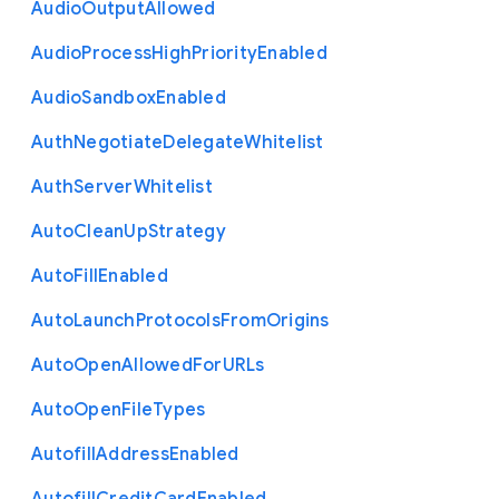
Audio
Output
Allowed
Audio
Process
High
Priority
Enabled
Audio
Sandbox
Enabled
Auth
Negotiate
Delegate
Whitelist
Auth
Server
Whitelist
Auto
Clean
Up
Strategy
Auto
Fill
Enabled
Auto
Launch
Protocols
From
Origins
Auto
Open
Allowed
For
U
R
Ls
Auto
Open
File
Types
Autofill
Address
Enabled