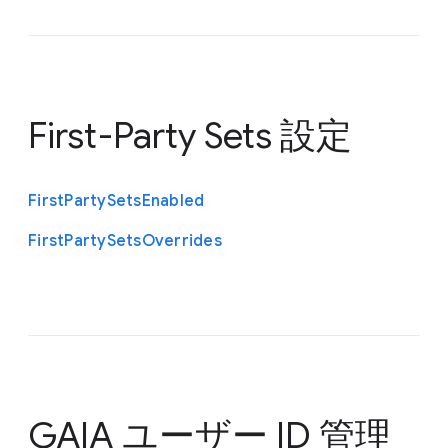
First-Party Sets 設定
First
Party
Sets
Enabled
First
Party
Sets
Overrides
GAIA ユーザー ID 管理