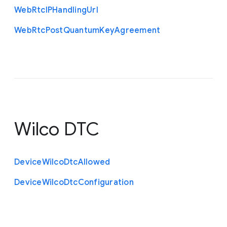
Web
Rtc
I
P
Handling
Url
Web
Rtc
Post
Quantum
Key
Agreement
Wilco DTC
Device
Wilco
Dtc
Allowed
Device
Wilco
Dtc
Configuration