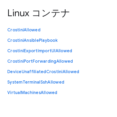
Linux コンテナ
Crostini
Allowed
Crostini
Ansible
Playbook
Crostini
Export
Import
U
I
Allowed
Crostini
Port
Forwarding
Allowed
Device
Unaffiliated
Crostini
Allowed
System
Terminal
Ssh
Allowed
Virtual
Machines
Allowed