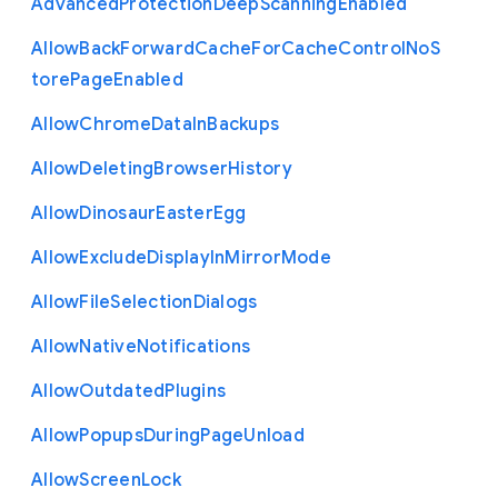
Advanced
Protection
Deep
Scanning
Enabled
Allow
Back
Forward
Cache
For
Cache
Control
No
S
tore
Page
Enabled
Allow
Chrome
Data
In
Backups
Allow
Deleting
Browser
History
Allow
Dinosaur
Easter
Egg
Allow
Exclude
Display
In
Mirror
Mode
Allow
File
Selection
Dialogs
Allow
Native
Notifications
Allow
Outdated
Plugins
Allow
Popups
During
Page
Unload
Allow
Screen
Lock