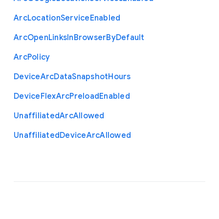
Arc
Location
Service
Enabled
Arc
Open
Links
In
Browser
By
Default
Arc
Policy
Device
Arc
Data
Snapshot
Hours
Device
Flex
Arc
Preload
Enabled
Unaffiliated
Arc
Allowed
Unaffiliated
Device
Arc
Allowed