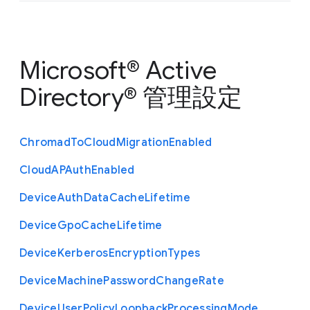
Microsoft® Active
Directory® 管理設定
Chromad
To
Cloud
Migration
Enabled
Cloud
A
P
Auth
Enabled
Device
Auth
Data
Cache
Lifetime
Device
Gpo
Cache
Lifetime
Device
Kerberos
Encryption
Types
Device
Machine
Password
Change
Rate
Device
User
Policy
Loopback
Processing
Mode