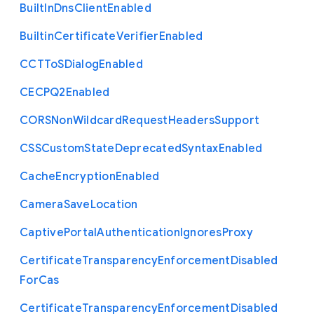
Built
In
Dns
Client
Enabled
Builtin
Certificate
Verifier
Enabled
C
C
T
To
S
Dialog
Enabled
C
E
C
P
Q2
Enabled
C
O
R
S
Non
Wildcard
Request
Headers
Support
C
S
S
Custom
State
Deprecated
Syntax
Enabled
Cache
Encryption
Enabled
Camera
Save
Location
Captive
Portal
Authentication
Ignores
Proxy
Certificate
Transparency
Enforcement
Disabled
For
Cas
Certificate
Transparency
Enforcement
Disabled