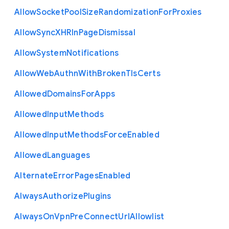
Allow
Socket
Pool
Size
Randomization
For
Proxies
Allow
Sync
X
H
R
In
Page
Dismissal
Allow
System
Notifications
Allow
Web
Authn
With
Broken
Tls
Certs
Allowed
Domains
For
Apps
Allowed
Input
Methods
Allowed
Input
Methods
Force
Enabled
Allowed
Languages
Alternate
Error
Pages
Enabled
Always
Authorize
Plugins
Always
On
Vpn
Pre
Connect
Url
Allowlist