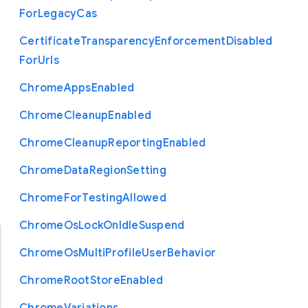
For
Legacy
Cas
Certificate
Transparency
Enforcement
Disabled
For
Urls
Chrome
Apps
Enabled
Chrome
Cleanup
Enabled
Chrome
Cleanup
Reporting
Enabled
Chrome
Data
Region
Setting
Chrome
For
Testing
Allowed
Chrome
Os
Lock
On
Idle
Suspend
Chrome
Os
Multi
Profile
User
Behavior
Chrome
Root
Store
Enabled