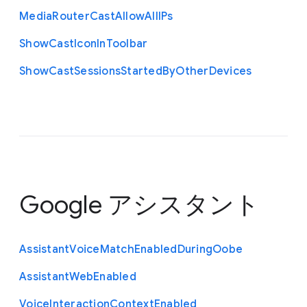
Media
Router
Cast
Allow
All
I
Ps
Show
Cast
Icon
In
Toolbar
Show
Cast
Sessions
Started
By
Other
Devices
Google アシスタント
Assistant
Voice
Match
Enabled
During
Oobe
Assistant
Web
Enabled
Voice
Interaction
Context
Enabled