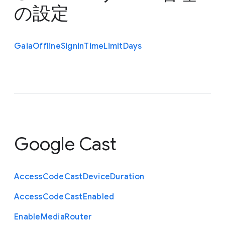
の設定
Gaia
Offline
Signin
Time
Limit
Days
Google Cast
Access
Code
Cast
Device
Duration
Access
Code
Cast
Enabled
Enable
Media
Router