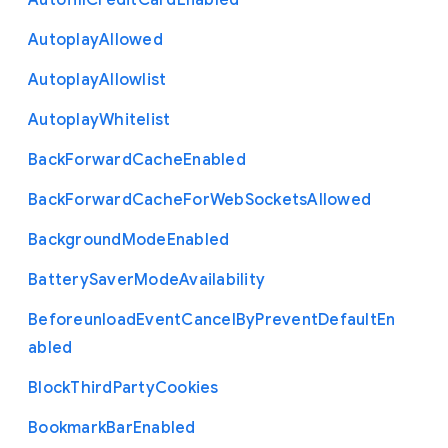
Autofill
Credit
Card
Enabled
Autoplay
Allowed
Autoplay
Allowlist
Autoplay
Whitelist
Back
Forward
Cache
Enabled
Back
Forward
Cache
For
Web
Sockets
Allowed
Background
Mode
Enabled
Battery
Saver
Mode
Availability
Beforeunload
Event
Cancel
By
Prevent
Default
En
abled
Block
Third
Party
Cookies
Bookmark
Bar
Enabled