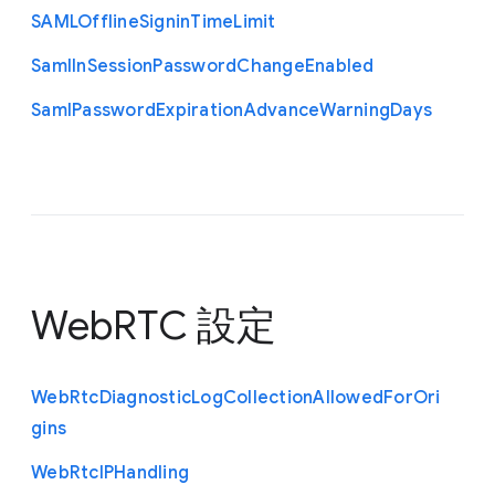
S
A
M
L
Offline
Signin
Time
Limit
Saml
In
Session
Password
Change
Enabled
Saml
Password
Expiration
Advance
Warning
Days
WebRTC 設定
Web
Rtc
Diagnostic
Log
Collection
Allowed
For
Ori
gins
Web
Rtc
I
P
Handling