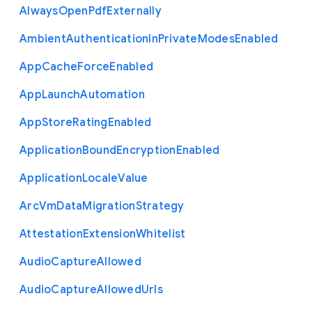
Always
Open
Pdf
Externally
Ambient
Authentication
In
Private
Modes
Enabled
App
Cache
Force
Enabled
App
Launch
Automation
App
Store
Rating
Enabled
Application
Bound
Encryption
Enabled
Application
Locale
Value
Arc
Vm
Data
Migration
Strategy
Attestation
Extension
Whitelist
Audio
Capture
Allowed
Audio
Capture
Allowed
Urls