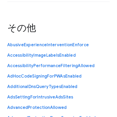
その他
Abusive
Experience
Intervention
Enforce
Accessibility
Image
Labels
Enabled
Accessibility
Performance
Filtering
Allowed
Ad
Hoc
Code
Signing
For
P
W
As
Enabled
Additional
Dns
Query
Types
Enabled
Ads
Setting
For
Intrusive
Ads
Sites
Advanced
Protection
Allowed