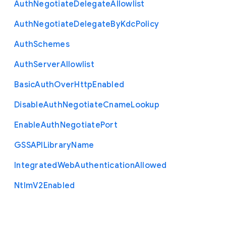
Auth
Negotiate
Delegate
Allowlist
Auth
Negotiate
Delegate
By
Kdc
Policy
Auth
Schemes
Auth
Server
Allowlist
Basic
Auth
Over
Http
Enabled
Disable
Auth
Negotiate
Cname
Lookup
Enable
Auth
Negotiate
Port
G
S
S
A
P
I
Library
Name
Integrated
Web
Authentication
Allowed
Ntlm
V2
Enabled