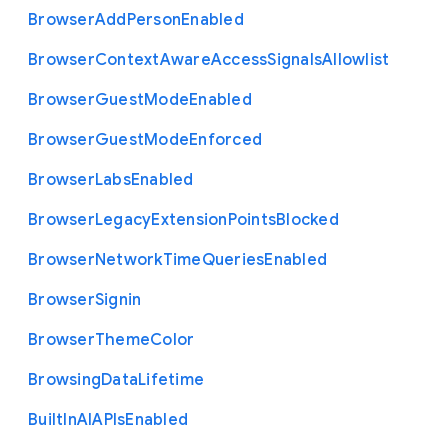
Browser
Add
Person
Enabled
Browser
Context
Aware
Access
Signals
Allowlist
Browser
Guest
Mode
Enabled
Browser
Guest
Mode
Enforced
Browser
Labs
Enabled
Browser
Legacy
Extension
Points
Blocked
Browser
Network
Time
Queries
Enabled
Browser
Signin
Browser
Theme
Color
Browsing
Data
Lifetime
Built
In
A
I
A
P
Is
Enabled