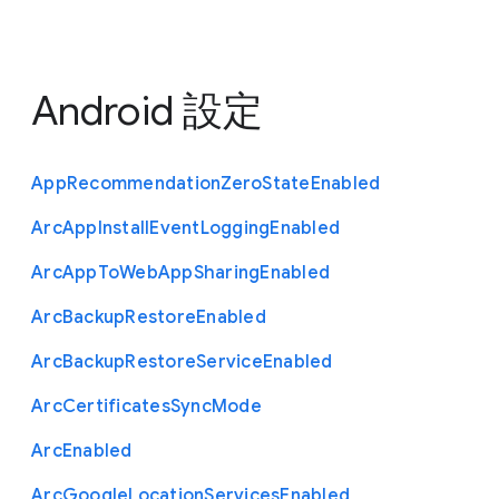
Android 設定
App
Recommendation
Zero
State
Enabled
Arc
App
Install
Event
Logging
Enabled
Arc
App
To
Web
App
Sharing
Enabled
Arc
Backup
Restore
Enabled
Arc
Backup
Restore
Service
Enabled
Arc
Certificates
Sync
Mode
Arc
Enabled
Arc
Google
Location
Services
Enabled