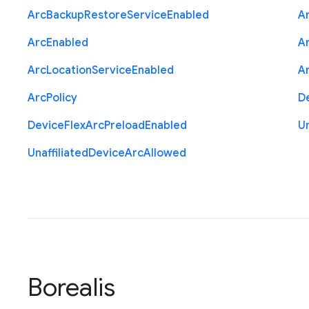
Arc
Backup
Restore
Service
Enabled
A
Arc
Enabled
A
Arc
Location
Service
Enabled
A
Arc
Policy
D
Device
Flex
Arc
Preload
Enabled
Un
Unaffiliated
Device
Arc
Allowed
Borealis