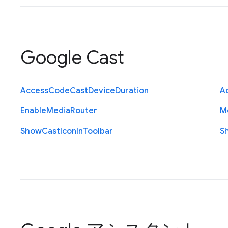
Google Cast
Access
Code
Cast
Device
Duration
A
Enable
Media
Router
M
Show
Cast
Icon
In
Toolbar
S