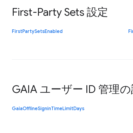
First-Party Sets 設定
First
Party
Sets
Enabled
Fi
GAIA ユーザー ID 管理
Gaia
Offline
Signin
Time
Limit
Days