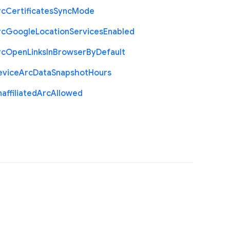
rc
Certificates
Sync
Mode
rc
Google
Location
Services
Enabled
rc
Open
Links
In
Browser
By
Default
evice
Arc
Data
Snapshot
Hours
affiliated
Arc
Allowed