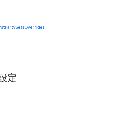
rst
Party
Sets
Overrides
の設定