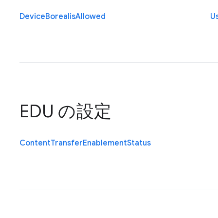
Device
Borealis
Allowed
U
EDU の設定
Content
Transfer
Enablement
Status