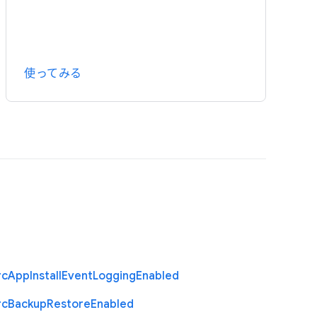
使ってみる
rc
App
Install
Event
Logging
Enabled
rc
Backup
Restore
Enabled