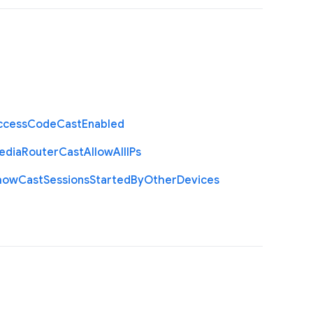
ccess
Code
Cast
Enabled
edia
Router
Cast
Allow
All
I
Ps
how
Cast
Sessions
Started
By
Other
Devices