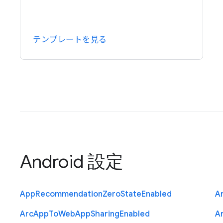
テンプレートを見る
Android 設定
App
Recommendation
Zero
State
Enabled
A
Arc
App
To
Web
App
Sharing
Enabled
A