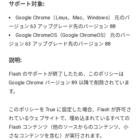
サポート対象:
Google Chrome（Linux、Mac、Windows）
元のバ
ージョン
63
アップグレード先のバージョン
88
Google ChromeOS（Google ChromeOS）
元のバー
ジョン
63
アップグレード先のバージョン
88
説明:
Flash のサポートが終了したため、このポリシーは
Google Chrome バージョン 89 以降で削除されていま
す。
このポリシーを True に設定した場合、Flash が許可さ
れているウェブサイトで、埋め込まれているすべての
Flash コンテンツ（他のソースからのコンテンツ、小
さなコンテンツを含む）が実行されます。