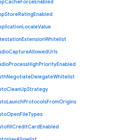
pp
Cache
Force
Enabled
pp
Store
Rating
Enabled
plication
Locale
Value
testation
Extension
Whitelist
udio
Capture
Allowed
Urls
udio
Process
High
Priority
Enabled
uth
Negotiate
Delegate
Whitelist
uto
Clean
Up
Strategy
uto
Launch
Protocols
From
Origins
uto
Open
File
Types
tofill
Credit
Card
Enabled
utoplay
Allowlist