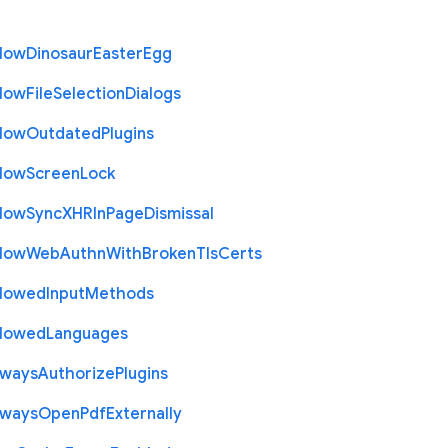
llow
Dinosaur
Easter
Egg
llow
File
Selection
Dialogs
llow
Outdated
Plugins
llow
Screen
Lock
llow
Sync
X
H
R
In
Page
Dismissal
llow
Web
Authn
With
Broken
Tls
Certs
llowed
Input
Methods
llowed
Languages
lways
Authorize
Plugins
lways
Open
Pdf
Externally