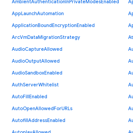
Ambient
Authentication
In
Private
Modes
Enabled
A
App
Launch
Automation
A
Application
Bound
Encryption
Enabled
Ap
Arc
Vm
Data
Migration
Strategy
At
Audio
Capture
Allowed
A
Audio
Output
Allowed
A
Audio
Sandbox
Enabled
A
Auth
Server
Whitelist
A
Auto
Fill
Enabled
A
Auto
Open
Allowed
For
U
R
Ls
A
Autofill
Address
Enabled
Au
Autoplay
Allowed
A