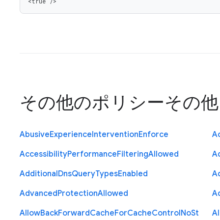
<true />
その他のポリシー
その他
Abusive
Experience
Intervention
Enforce
Ac
Accessibility
Performance
Filtering
Allowed
A
Additional
Dns
Query
Types
Enabled
A
Advanced
Protection
Allowed
A
Allow
Back
Forward
Cache
For
Cache
Control
No
St
A