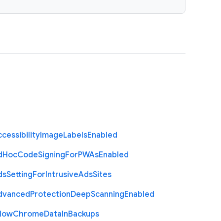
cessibility
Image
Labels
Enabled
d
Hoc
Code
Signing
For
P
W
As
Enabled
ds
Setting
For
Intrusive
Ads
Sites
dvanced
Protection
Deep
Scanning
Enabled
llow
Chrome
Data
In
Backups