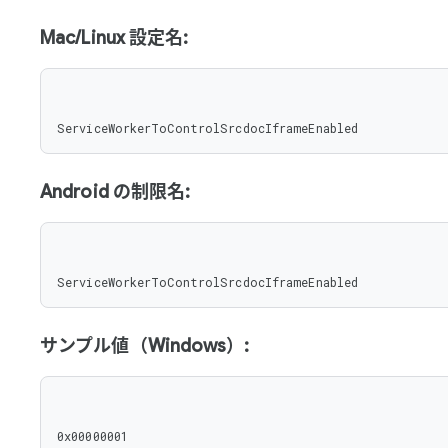
Mac/Linux 設定名:
ServiceWorkerToControlSrcdocIframeEnabled
Android の制限名:
ServiceWorkerToControlSrcdocIframeEnabled
サンプル値（Windows）:
0x00000001