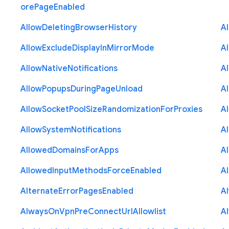
ore
Page
Enabled
Allow
Deleting
Browser
History
A
Allow
Exclude
Display
In
Mirror
Mode
A
Allow
Native
Notifications
A
Allow
Popups
During
Page
Unload
A
Allow
Socket
Pool
Size
Randomization
For
Proxies
A
Allow
System
Notifications
A
Allowed
Domains
For
Apps
A
Allowed
Input
Methods
Force
Enabled
A
Alternate
Error
Pages
Enabled
A
Always
On
Vpn
Pre
Connect
Url
Allowlist
A