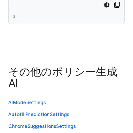
2
その他のポリシー
生成
AI
A
I
Mode
Settings
Autofill
Prediction
Settings
Chrome
Suggestions
Settings