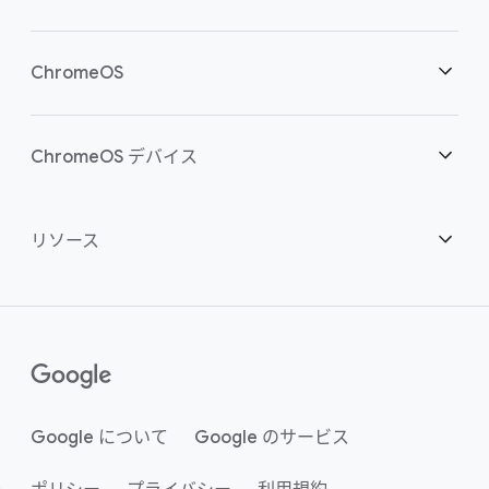
クラウド ワーカーを支援
概要
ChromeOS
スマートな投資
ダウンロード
概要
ChromeOS デバイス
お問い合わせ
セキュリティ
セキュリティ
概要
リソース
ハイブリッドな勤務形態をサポート
管理
ChromeOS Flex
デバイス
パートナーになる
推奨
エンタープライズ サポート プラン
コンタクト センター
購入方法
ガイド
()
Chrome Enterprise Upgrade
Google について
Google のサービス
事例のご紹介