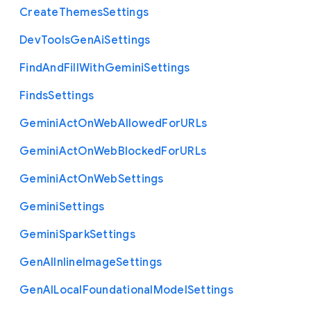
Create
Themes
Settings
Dev
Tools
Gen
Ai
Settings
Find
And
Fill
With
Gemini
Settings
Finds
Settings
Gemini
Act
On
Web
Allowed
For
U
R
Ls
Gemini
Act
On
Web
Blocked
For
U
R
Ls
Gemini
Act
On
Web
Settings
Gemini
Settings
Gemini
Spark
Settings
Gen
A
I
Inline
Image
Settings
Gen
A
I
Local
Foundational
Model
Settings