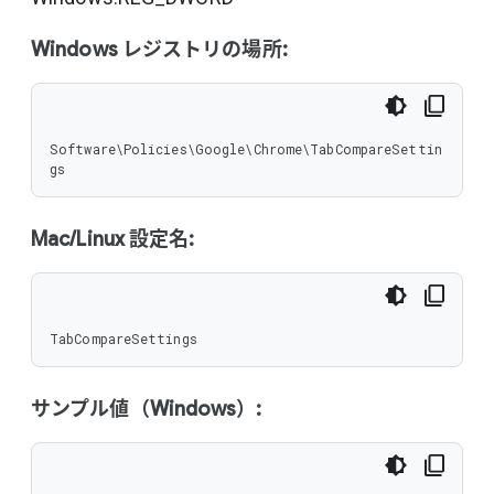
Windows レジストリの場所:
Software\Policies\Google\Chrome\TabCompareSettin
gs
Mac/Linux 設定名:
TabCompareSettings
サンプル値（Windows）: