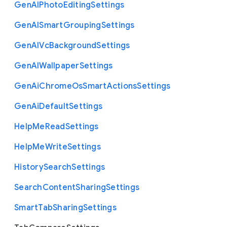
Gen
A
I
Photo
Editing
Settings
Gen
A
I
Smart
Grouping
Settings
Gen
A
I
Vc
Background
Settings
Gen
A
I
Wallpaper
Settings
Gen
Ai
Chrome
Os
Smart
Actions
Settings
Gen
Ai
Default
Settings
Help
Me
Read
Settings
Help
Me
Write
Settings
History
Search
Settings
Search
Content
Sharing
Settings
Smart
Tab
Sharing
Settings