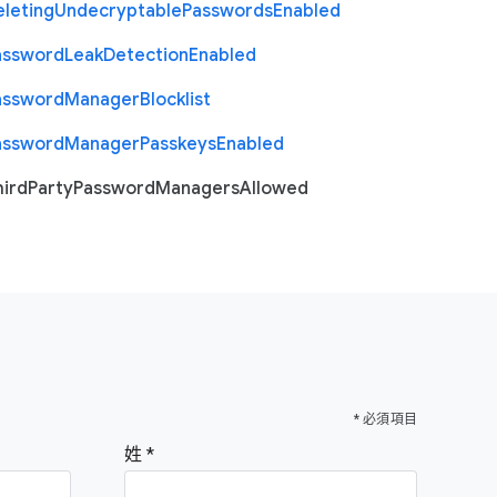
eleting
Undecryptable
Passwords
Enabled
assword
Leak
Detection
Enabled
assword
Manager
Blocklist
assword
Manager
Passkeys
Enabled
hird
Party
Password
Managers
Allowed
* 必須項目
姓