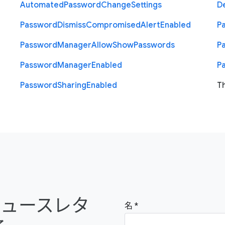
Automated
Password
Change
Settings
D
Password
Dismiss
Compromised
Alert
Enabled
P
Password
Manager
Allow
Show
Passwords
P
Password
Manager
Enabled
P
Password
Sharing
Enabled
T
e のニュースレタ
名