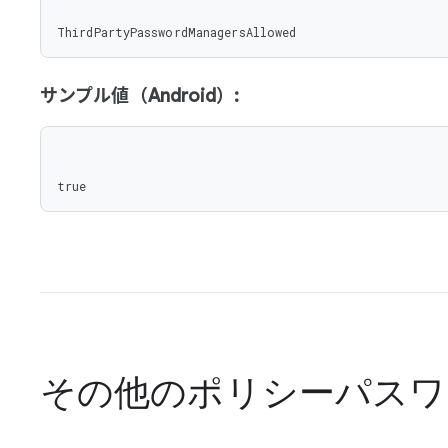
ThirdPartyPasswordManagersAllowed
サンプル値（Android）:
true
その他のポリシー
パスワ