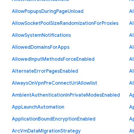
Allow
Popups
During
Page
Unload
A
Allow
Socket
Pool
Size
Randomization
For
Proxies
A
Allow
System
Notifications
A
Allowed
Domains
For
Apps
A
Allowed
Input
Methods
Force
Enabled
A
Alternate
Error
Pages
Enabled
A
Always
On
Vpn
Pre
Connect
Url
Allowlist
A
Ambient
Authentication
In
Private
Modes
Enabled
A
App
Launch
Automation
A
Application
Bound
Encryption
Enabled
Ap
Arc
Vm
Data
Migration
Strategy
At