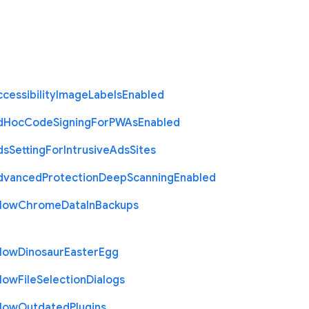
cessibility
Image
Labels
Enabled
d
Hoc
Code
Signing
For
P
W
As
Enabled
ds
Setting
For
Intrusive
Ads
Sites
dvanced
Protection
Deep
Scanning
Enabled
llow
Chrome
Data
In
Backups
llow
Dinosaur
Easter
Egg
llow
File
Selection
Dialogs
llow
Outdated
Plugins