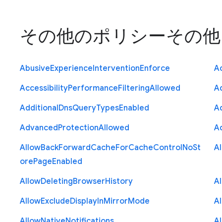
その他のポリシー
その他
Abusive
Experience
Intervention
Enforce
Ac
Accessibility
Performance
Filtering
Allowed
A
Additional
Dns
Query
Types
Enabled
A
Advanced
Protection
Allowed
A
Allow
Back
Forward
Cache
For
Cache
Control
No
St
A
ore
Page
Enabled
Allow
Deleting
Browser
History
A
Allow
Exclude
Display
In
Mirror
Mode
A
Allow
Native
Notifications
A