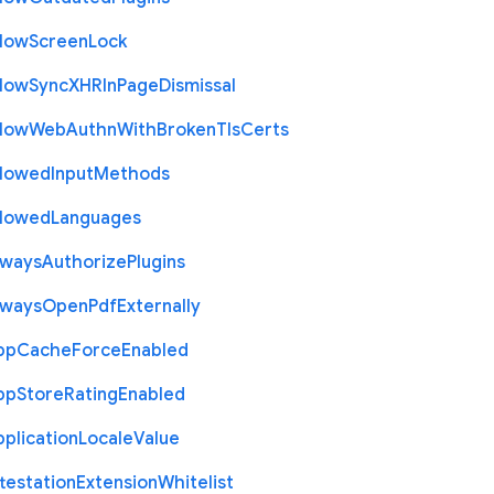
llow
Screen
Lock
llow
Sync
X
H
R
In
Page
Dismissal
llow
Web
Authn
With
Broken
Tls
Certs
llowed
Input
Methods
llowed
Languages
lways
Authorize
Plugins
lways
Open
Pdf
Externally
pp
Cache
Force
Enabled
pp
Store
Rating
Enabled
plication
Locale
Value
testation
Extension
Whitelist