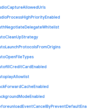
udio
Capture
Allowed
Urls
udio
Process
High
Priority
Enabled
uth
Negotiate
Delegate
Whitelist
uto
Clean
Up
Strategy
uto
Launch
Protocols
From
Origins
uto
Open
File
Types
tofill
Credit
Card
Enabled
utoplay
Allowlist
ack
Forward
Cache
Enabled
ackground
Mode
Enabled
eforeunload
Event
Cancel
By
Prevent
Default
Ena