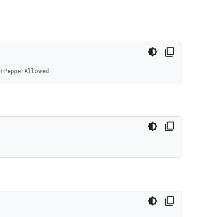
rPepperAllowed