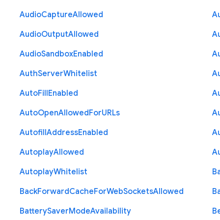
Audio
Capture
Allowed
A
Audio
Output
Allowed
A
Audio
Sandbox
Enabled
A
Auth
Server
Whitelist
A
Auto
Fill
Enabled
A
Auto
Open
Allowed
For
U
R
Ls
A
Autofill
Address
Enabled
Au
Autoplay
Allowed
A
Autoplay
Whitelist
B
Back
Forward
Cache
For
Web
Sockets
Allowed
B
Battery
Saver
Mode
Availability
B