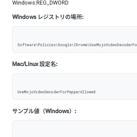
Windows:REG_DWORD
Windows レジストリの場所:
Software\Policies\Google\Chrome\UseMojoVideoDecoderFo
Mac/Linux 設定名:
UseMojoVideoDecoderForPepperAllowed
サンプル値（Windows）: