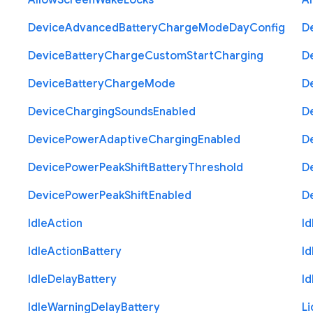
Allow
Screen
Wake
Locks
A
Device
Advanced
Battery
Charge
Mode
Day
Config
D
Device
Battery
Charge
Custom
Start
Charging
D
Device
Battery
Charge
Mode
D
Device
Charging
Sounds
Enabled
D
Device
Power
Adaptive
Charging
Enabled
D
Device
Power
Peak
Shift
Battery
Threshold
D
Device
Power
Peak
Shift
Enabled
D
Idle
Action
Id
Idle
Action
Battery
Id
Idle
Delay
Battery
Id
Idle
Warning
Delay
Battery
Li