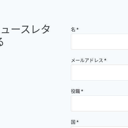
e のニュースレタ
名
る
メールアドレス
役職
国 *