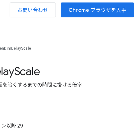
お問い合わせ
Chrome ブラウザを入手
eenDimDelayScale
lay
Scale
面を暗くするまでの時間に掛ける倍率
ョン以降
29