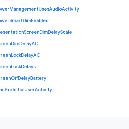
ower
Management
Uses
Audio
Activity
ower
Smart
Dim
Enabled
resentation
Screen
Dim
Delay
Scale
creen
Dim
Delay
A
C
creen
Lock
Delay
A
C
creen
Lock
Delays
creen
Off
Delay
Battery
ait
For
Initial
User
Activity