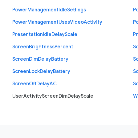
Power
Management
Idle
Settings
P
Power
Management
Uses
Video
Activity
P
Presentation
Idle
Delay
Scale
P
Screen
Brightness
Percent
S
Screen
Dim
Delay
Battery
S
Screen
Lock
Delay
Battery
S
Screen
Off
Delay
A
C
S
User
Activity
Screen
Dim
Delay
Scale
W