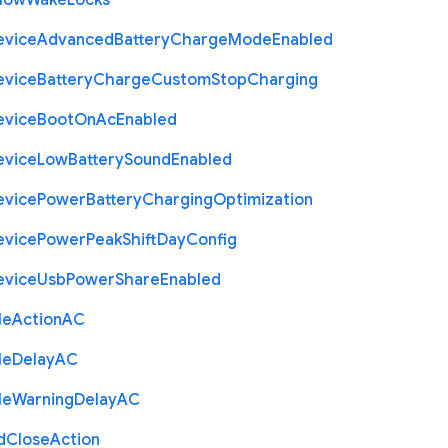
llow
Wake
Locks
evice
Advanced
Battery
Charge
Mode
Enabled
evice
Battery
Charge
Custom
Stop
Charging
evice
Boot
On
Ac
Enabled
evice
Low
Battery
Sound
Enabled
evice
Power
Battery
Charging
Optimization
evice
Power
Peak
Shift
Day
Config
evice
Usb
Power
Share
Enabled
le
Action
A
C
le
Delay
A
C
le
Warning
Delay
A
C
d
Close
Action