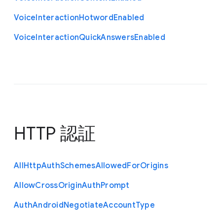
Voice
Interaction
Hotword
Enabled
Voice
Interaction
Quick
Answers
Enabled
HTTP 認証
All
Http
Auth
Schemes
Allowed
For
Origins
Allow
Cross
Origin
Auth
Prompt
Auth
Android
Negotiate
Account
Type