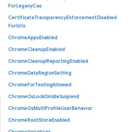
For
Legacy
Cas
Certificate
Transparency
Enforcement
Disabled
For
Urls
Chrome
Apps
Enabled
Chrome
Cleanup
Enabled
Chrome
Cleanup
Reporting
Enabled
Chrome
Data
Region
Setting
Chrome
For
Testing
Allowed
Chrome
Os
Lock
On
Idle
Suspend
Chrome
Os
Multi
Profile
User
Behavior
Chrome
Root
Store
Enabled