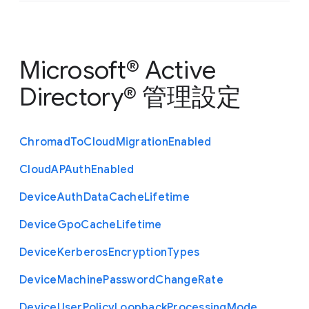
Microsoft® Active
Directory® 管理設定
Chromad
To
Cloud
Migration
Enabled
Cloud
A
P
Auth
Enabled
Device
Auth
Data
Cache
Lifetime
Device
Gpo
Cache
Lifetime
Device
Kerberos
Encryption
Types
Device
Machine
Password
Change
Rate
Device
User
Policy
Loopback
Processing
Mode