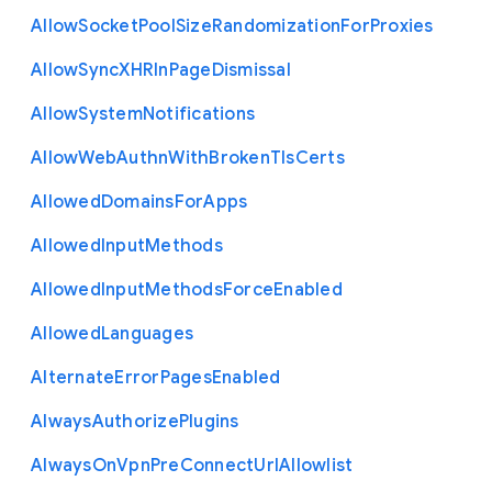
Allow
Socket
Pool
Size
Randomization
For
Proxies
Allow
Sync
X
H
R
In
Page
Dismissal
Allow
System
Notifications
Allow
Web
Authn
With
Broken
Tls
Certs
Allowed
Domains
For
Apps
Allowed
Input
Methods
Allowed
Input
Methods
Force
Enabled
Allowed
Languages
Alternate
Error
Pages
Enabled
Always
Authorize
Plugins
Always
On
Vpn
Pre
Connect
Url
Allowlist