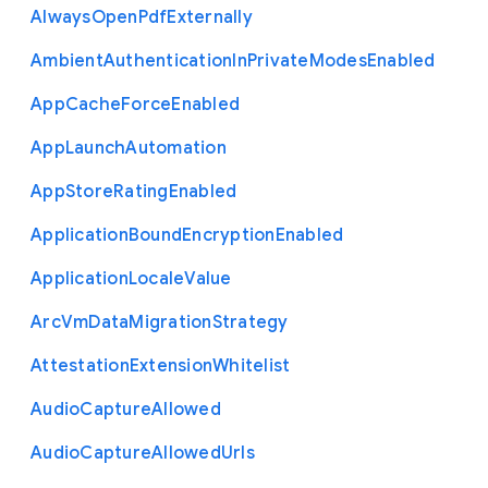
Always
Open
Pdf
Externally
Ambient
Authentication
In
Private
Modes
Enabled
App
Cache
Force
Enabled
App
Launch
Automation
App
Store
Rating
Enabled
Application
Bound
Encryption
Enabled
Application
Locale
Value
Arc
Vm
Data
Migration
Strategy
Attestation
Extension
Whitelist
Audio
Capture
Allowed
Audio
Capture
Allowed
Urls