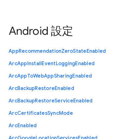
Android 設定
App
Recommendation
Zero
State
Enabled
Arc
App
Install
Event
Logging
Enabled
Arc
App
To
Web
App
Sharing
Enabled
Arc
Backup
Restore
Enabled
Arc
Backup
Restore
Service
Enabled
Arc
Certificates
Sync
Mode
Arc
Enabled
Arc
Google
Location
Services
Enabled