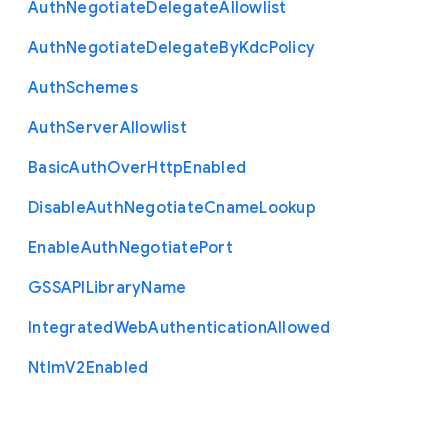
Auth
Negotiate
Delegate
Allowlist
Auth
Negotiate
Delegate
By
Kdc
Policy
Auth
Schemes
Auth
Server
Allowlist
Basic
Auth
Over
Http
Enabled
Disable
Auth
Negotiate
Cname
Lookup
Enable
Auth
Negotiate
Port
G
S
S
A
P
I
Library
Name
Integrated
Web
Authentication
Allowed
Ntlm
V2
Enabled