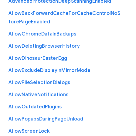
Advanced
Protection
Deep
Scanning
Enabled
Allow
Back
Forward
Cache
For
Cache
Control
No
S
tore
Page
Enabled
Allow
Chrome
Data
In
Backups
Allow
Deleting
Browser
History
Allow
Dinosaur
Easter
Egg
Allow
Exclude
Display
In
Mirror
Mode
Allow
File
Selection
Dialogs
Allow
Native
Notifications
Allow
Outdated
Plugins
Allow
Popups
During
Page
Unload
Allow
Screen
Lock