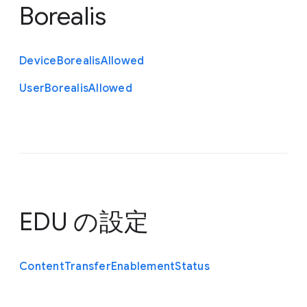
Borealis
Device
Borealis
Allowed
User
Borealis
Allowed
EDU の設定
Content
Transfer
Enablement
Status