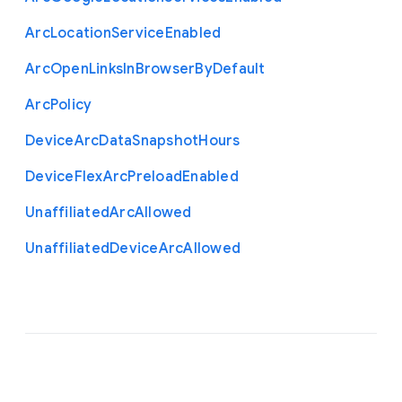
Arc
Location
Service
Enabled
Arc
Open
Links
In
Browser
By
Default
Arc
Policy
Device
Arc
Data
Snapshot
Hours
Device
Flex
Arc
Preload
Enabled
Unaffiliated
Arc
Allowed
Unaffiliated
Device
Arc
Allowed