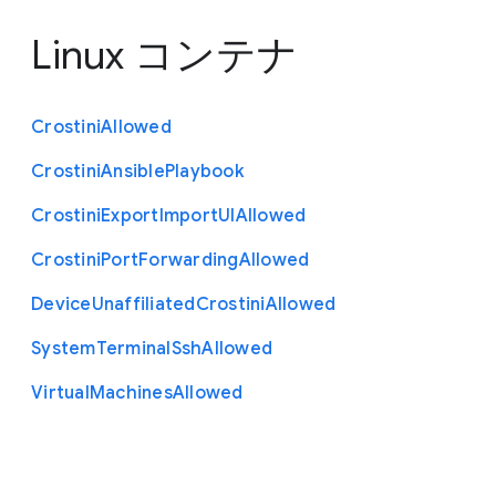
Linux コンテナ
Crostini
Allowed
Crostini
Ansible
Playbook
Crostini
Export
Import
U
I
Allowed
Crostini
Port
Forwarding
Allowed
Device
Unaffiliated
Crostini
Allowed
System
Terminal
Ssh
Allowed
Virtual
Machines
Allowed