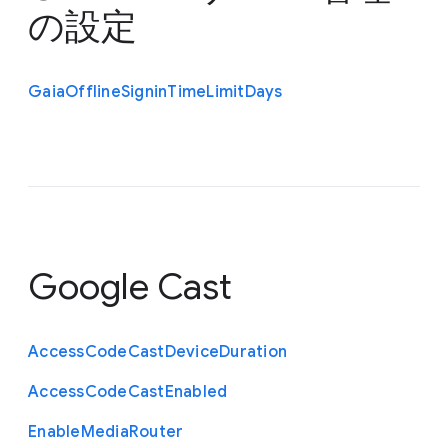
の設定
Gaia
Offline
Signin
Time
Limit
Days
Google Cast
Access
Code
Cast
Device
Duration
Access
Code
Cast
Enabled
Enable
Media
Router