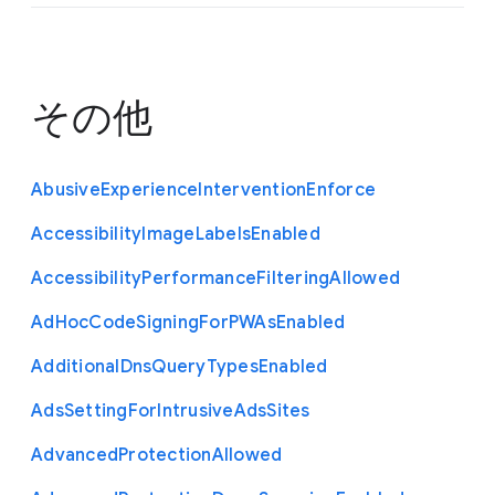
その他
Abusive
Experience
Intervention
Enforce
Accessibility
Image
Labels
Enabled
Accessibility
Performance
Filtering
Allowed
Ad
Hoc
Code
Signing
For
P
W
As
Enabled
Additional
Dns
Query
Types
Enabled
Ads
Setting
For
Intrusive
Ads
Sites
Advanced
Protection
Allowed