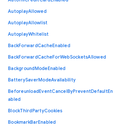
Autofill
Credit
Card
Enabled
Autoplay
Allowed
Autoplay
Allowlist
Autoplay
Whitelist
Back
Forward
Cache
Enabled
Back
Forward
Cache
For
Web
Sockets
Allowed
Background
Mode
Enabled
Battery
Saver
Mode
Availability
Beforeunload
Event
Cancel
By
Prevent
Default
En
abled
Block
Third
Party
Cookies
Bookmark
Bar
Enabled