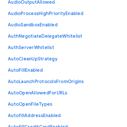
Audio
Output
Allowed
Audio
Process
High
Priority
Enabled
Audio
Sandbox
Enabled
Auth
Negotiate
Delegate
Whitelist
Auth
Server
Whitelist
Auto
Clean
Up
Strategy
Auto
Fill
Enabled
Auto
Launch
Protocols
From
Origins
Auto
Open
Allowed
For
U
R
Ls
Auto
Open
File
Types
Autofill
Address
Enabled