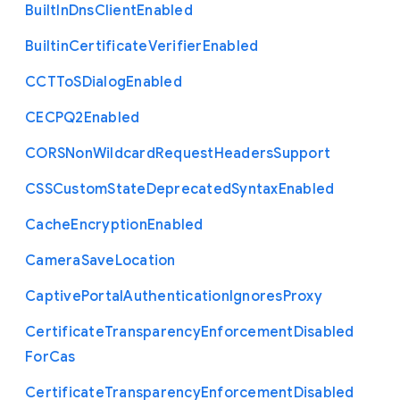
Built
In
Dns
Client
Enabled
Builtin
Certificate
Verifier
Enabled
C
C
T
To
S
Dialog
Enabled
C
E
C
P
Q2
Enabled
C
O
R
S
Non
Wildcard
Request
Headers
Support
C
S
S
Custom
State
Deprecated
Syntax
Enabled
Cache
Encryption
Enabled
Camera
Save
Location
Captive
Portal
Authentication
Ignores
Proxy
Certificate
Transparency
Enforcement
Disabled
For
Cas
Certificate
Transparency
Enforcement
Disabled