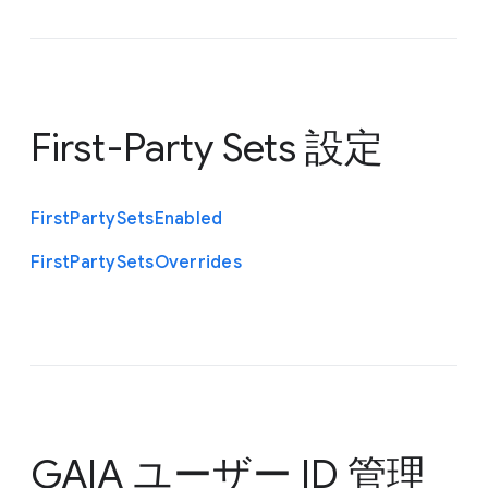
First-Party Sets 設定
First
Party
Sets
Enabled
First
Party
Sets
Overrides
GAIA ユーザー ID 管理