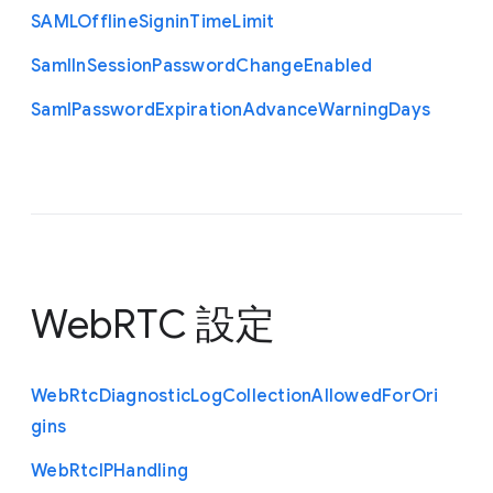
S
A
M
L
Offline
Signin
Time
Limit
Saml
In
Session
Password
Change
Enabled
Saml
Password
Expiration
Advance
Warning
Days
WebRTC 設定
Web
Rtc
Diagnostic
Log
Collection
Allowed
For
Ori
gins
Web
Rtc
I
P
Handling