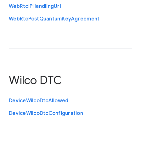
Web
Rtc
I
P
Handling
Url
Web
Rtc
Post
Quantum
Key
Agreement
Wilco DTC
Device
Wilco
Dtc
Allowed
Device
Wilco
Dtc
Configuration