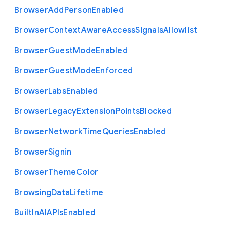
Browser
Add
Person
Enabled
Browser
Context
Aware
Access
Signals
Allowlist
Browser
Guest
Mode
Enabled
Browser
Guest
Mode
Enforced
Browser
Labs
Enabled
Browser
Legacy
Extension
Points
Blocked
Browser
Network
Time
Queries
Enabled
Browser
Signin
Browser
Theme
Color
Browsing
Data
Lifetime
Built
In
A
I
A
P
Is
Enabled