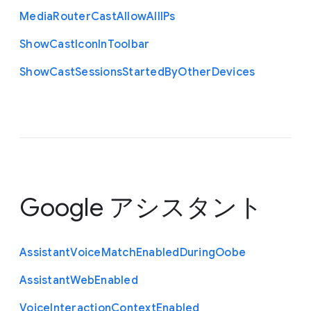
Media
Router
Cast
Allow
All
I
Ps
Show
Cast
Icon
In
Toolbar
Show
Cast
Sessions
Started
By
Other
Devices
Google アシスタント
Assistant
Voice
Match
Enabled
During
Oobe
Assistant
Web
Enabled
Voice
Interaction
Context
Enabled