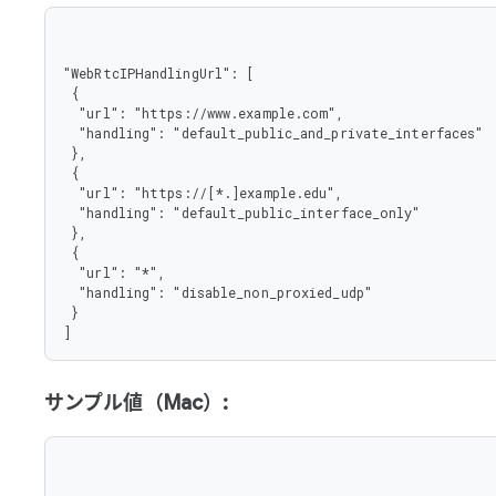
"WebRtcIPHandlingUrl": [

 {

  "url": "https://www.example.com",

  "handling": "default_public_and_private_interfaces"

 },

 {

  "url": "https://[*.]example.edu",

  "handling": "default_public_interface_only"

 },

 {

  "url": "*",

  "handling": "disable_non_proxied_udp"

 }

]
サンプル値（Mac）: