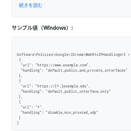
    "type": "string"

続きを読む
   }

  },

  "type": "object"

 },

 "type": "array"

サンプル値（Windows）:
}
Software\Policies\Google\Chrome\WebRtcIPHandlingUrl = 
 {

  "url": "https://www.example.com",

  "handling": "default_public_and_private_interfaces"

 },

 {

  "url": "https://[*.]example.edu",

  "handling": "default_public_interface_only"

 },

 {

  "url": "*",

  "handling": "disable_non_proxied_udp"

 }

]