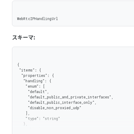
WebRtcIPHandlingUrl
スキーマ:
{

 "items": {

  "properties": {

   "handling": {

    "enum": [

     "default",

     "default_public_and_private_interfaces",

     "default_public_interface_only",

     "disable_non_proxied_udp"

    ],

    "type": "string"

   },

   "url": {
