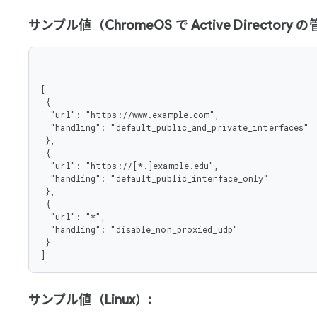
サンプル値（ChromeOS で Active Director
[

 {

  "url": "https://www.example.com",

  "handling": "default_public_and_private_interfaces"

 },

 {

  "url": "https://[*.]example.edu",

  "handling": "default_public_interface_only"

 },

 {

  "url": "*",

  "handling": "disable_non_proxied_udp"

 }

]
サンプル値（Linux）: