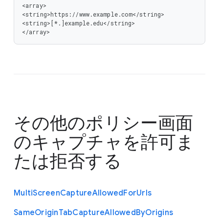
<array>

<string>https://www.example.com</string>

<string>[*.]example.edu</string>

</array>
その他のポリシー
画面
のキャプチャを許可ま
たは拒否する
Multi
Screen
Capture
Allowed
For
Urls
Same
Origin
Tab
Capture
Allowed
By
Origins