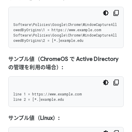
Software\Policies\Google\Chrome\WindowCaptureAll
owedByOrigins\1 = https://www.example.com

Software\Policies\Google\Chrome\WindowCaptureAll
owedByOrigins\2 = [*.]example.edu
サンプル値（ChromeOS で Active Directory
の管理を利用の場合）:
line 1 = https://www.example.com

line 2 = [*.]example.edu
サンプル値（Linux）: