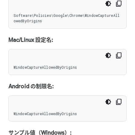
Software\Policies\Google\Chrome\WindowCaptureAll
owedByOrigins
Mac/Linux 設定名:
WindowCaptureAllowedByOrigins
Android の制限名:
WindowCaptureAllowedByOrigins
サンプル値（Windows）: