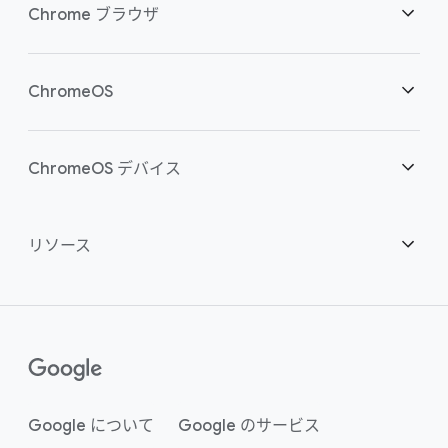
セキュリティ
Chrome ブラウザ
クラウド ワーカーを支援
概要
ChromeOS
スマートな投資
ダウンロード
概要
ChromeOS デバイス
お問い合わせ
セキュリティ
セキュリティ
概要
リソース
ハイブリッドな勤務形態をサポート
管理
ChromeOS Flex
デバイス
パートナーになる
推奨
エンタープライズ サポート プラン
コンタクト センター
購入方法
ガイド
()
Chrome Enterprise Upgrade
Google について
Google のサービス
事例のご紹介