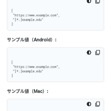
[

 "https://www.example.com",

 "[*.]example.edu"

]
サンプル値（Android）:
[

 "https://www.example.com",

 "[*.]example.edu"

]
サンプル値（Mac）: