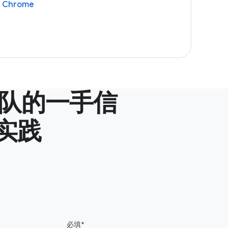
 Chrome
e 团队的一手信
实践
必填*