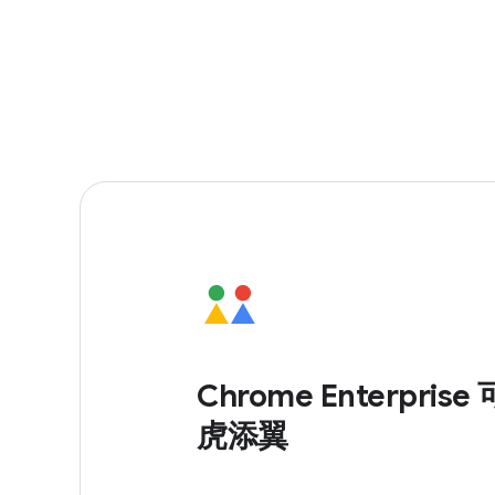
Chrome Enterpri
虎添翼