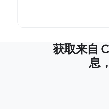
获取来自 Ch
息